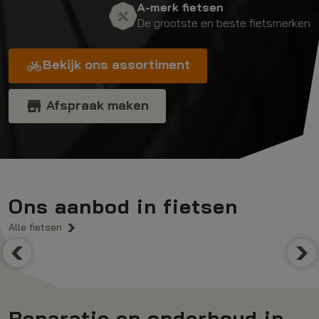
A-merk fietsen
De grootste en beste fietsmerken
Bekijk ons assortiment
Afspraak maken
Ons aanbod in fietsen
Alle fietsen
Mountainbikes
Rac
Previous
Nex
Reparatie en onderhoud in