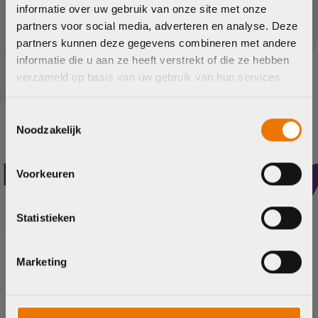
informatie over uw gebruik van onze site met onze
staan klaar voor elke fase van jouw fietservaring.
partners voor social media, adverteren en analyse. Deze
partners kunnen deze gegevens combineren met andere
Meer over ons
informatie die u aan ze heeft verstrekt of die ze hebben
verzameld op basis van uw gebruik van hun services.
Van der Linde is vanaf nu BYKE
STORE.
Toestemmingsselectie
Noodzakelijk
Ontdek onze nieuwe website en vertrouwde service.
Voorheen Van der Linde, nu een nieuwe naam maar
met dezelfde fietsliefde.
Voorkeuren
Statistieken
Ga naar home
Marketing
Uniek in fietsen
Alle fietsen