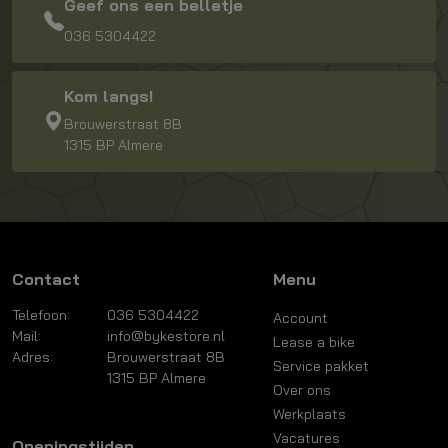
Geef ons een belletje
036 5304422
Kom langs!
Brouwerstraat 8B
1315 BP Almere
Contact
Menu
Telefoon:
036 5304422
Account
Mail:
info@bykestore.nl
Lease a bike
Adres:
Brouwerstraat 8B
Service pakket
1315 BP Almere
Over ons
Werkplaats
Vacatures
Openingstijden