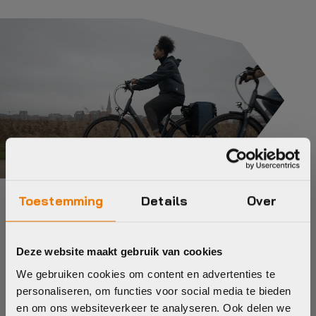
Toestemming
Details
Over
Dé specialist in alles
omtrent fietsen
Deze website maakt gebruik van cookies
Byke Store (Voorheen Van Der Linde) is dé fietswinkel van
We gebruiken cookies om content en advertenties te
personaliseren, om functies voor social media te bieden
Almere, met een rijke historie en een team dat net zo van
en om ons websiteverkeer te analyseren. Ook delen we
fietsen houdt als jij. Van aankoop tot onderhoud – wij