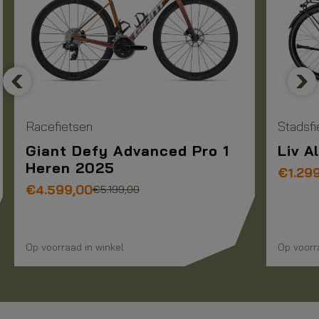
Previous
Nex
Racefietsen
Stadsfi
Giant Defy Advanced Pro 1
Liv A
Heren 2025
€
1.29
Oorspronkelijke
Huidige
€
4.599,00
€
5.199,00
prijs
prijs
was:
is:
€5.199,00.
€4.599,00.
Op voorraad in winkel
Op voorr