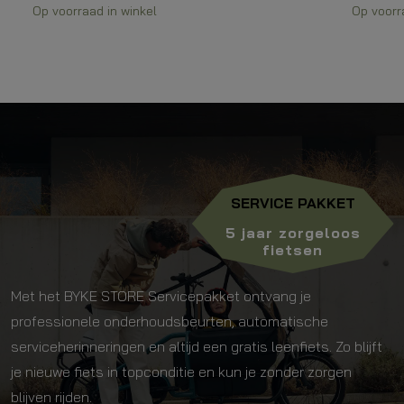
was:
is:
was:
is:
Op voorraad in winkel
Op voorr
€1.999
€999,
€5.970,90.
€4.999,00.
SERVICE PAKKET
5 jaar zorgeloos
fietsen
Met het BYKE STORE Servicepakket ontvang je
professionele onderhoudsbeurten, automatische
serviceherinneringen en altijd een gratis leenfiets. Zo blijft
je nieuwe fiets in topconditie en kun je zonder zorgen
blijven rijden.