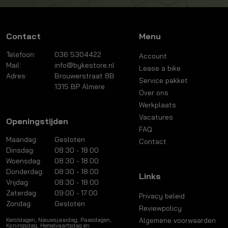
Contact
Menu
Telefoon:
036 5304422
Account
Mail:
info@bykestore.nl
Lease a bike
Adres:
Brouwerstraat 8B
Service pakket
1315 BP Almere
Over ons
Werkplaats
Vacatures
Openingstijden
FAQ
Maandag:
Gesloten
Contact
Dinsdag:
08:30 - 18:00
Woensdag:
08:30 - 18:00
Donderdag:
08:30 - 18:00
Links
Vrijdag:
08:30 - 18:00
Zaterdag:
09:00 - 17:00
Privacy beleid
Zondag:
Gesloten
Reviewpolicy
Algemene voorwaarden
Kerstdagen, Nieuwsjaardag, Paasdagen,
Koningsdag, Hemelvaartsdag en