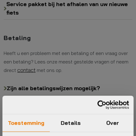
Service pakket bij het afhalen van uw nieuwe
fiets
Betaling
Heeft u een probleem met een betaling of een vraag over
een betaling? Lees onze meest gestelde vragen of neem
contact
direct
met ons op.
Zijn alle betalingswijzen mogelijk?
Ik krijg geen orderbevestiging
Kan ik ook gespreid betalen?
Toestemming
Details
Over