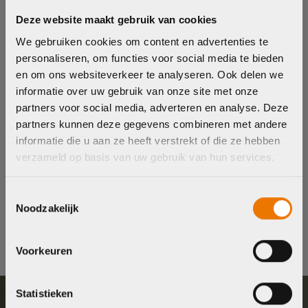
Onderhoud fiets
Deze website maakt gebruik van cookies
We gebruiken cookies om content en advertenties te
Net als een auto heeft ook een fiets onderhoud nodig. Bij
personaliseren, om functies voor social media te bieden
verreweg de meeste nieuwe fietsen ontvangt u van ons
en om ons websiteverkeer te analyseren. Ook delen we
een onderhoudsbeurt. Onderhoud is afhankelijk van het
informatie over uw gebruik van onze site met onze
soort fiets en het gebruik. Graag adviseren wij u vrijblijvend
partners voor social media, adverteren en analyse. Deze
over de mogelijkheden.
partners kunnen deze gegevens combineren met andere
informatie die u aan ze heeft verstrekt of die ze hebben
verzameld op basis van uw gebruik van hun services.
Van der Linde is vanaf nu BYKE
Haal en bezorgservice
STORE.
Wat kost een onderhoudsbeurt?
Toestemmingsselectie
Noodzakelijk
Ontdek onze nieuwe website en vertrouwde service.
Kan ik ook voor een kleine reparatie terecht?
Voorheen Van der Linde, nu een nieuwe naam maar
met dezelfde fietsliefde.
Voorkeuren
Statistieken
Ga naar home