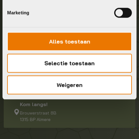
Graag in contact komen?
Marketing
Wij staan voor je klaar! Neem contact op via de
onderstaande gegevens.
Alles toestaan
Stuur ons een e-mail
info@bykestore.nl
Selectie toestaan
Geef ons een belletje
Weigeren
036 5304422
Kom langs!
Brouwerstraat 8B
1315 BP Almere