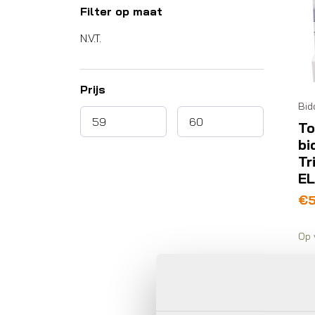
Filter op maat
N.V.T.
Prijs
Bid
To
bi
Tr
EL
€
Op 