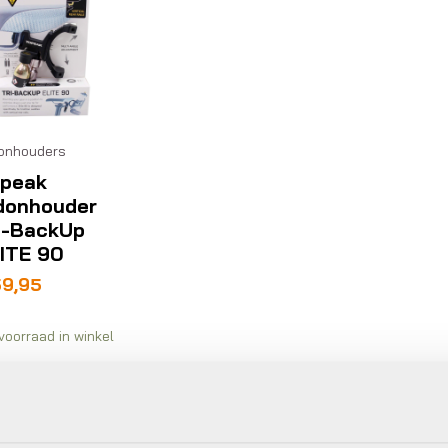
onhouders
peak
donhouder
i-BackUp
ITE 90
59,95
voorraad in winkel