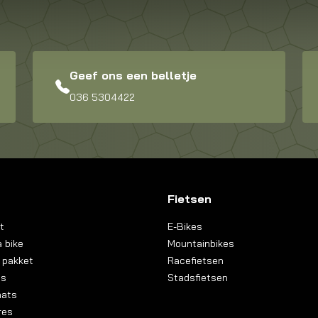
Geef ons een belletje
036 5304422
Fietsen
t
E-Bikes
 bike
Mountainbikes
 pakket
Racefietsen
ns
Stadsfietsen
aats
res