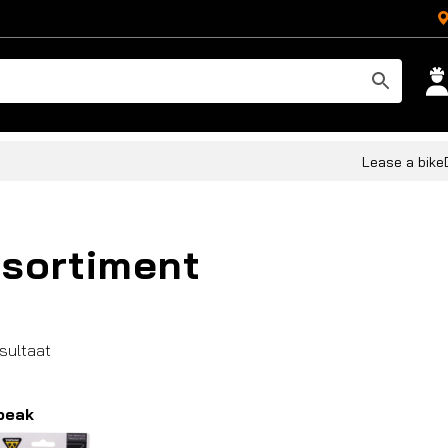
Lease a bike
sortiment
esultaat
peak