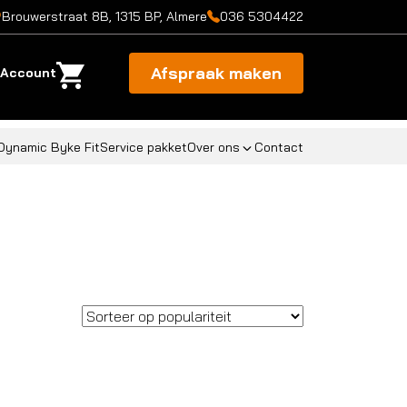
Brouwerstraat 8B, 1315 BP, Almere
036 5304422
Afspraak maken
Account
Dynamic Byke Fit
Service pakket
Over ons
Contact