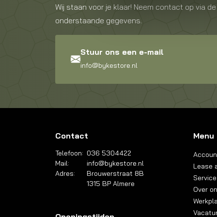
Wij staan voor je klaar! Neem contact op via de
onderstaande gegevens.
Stuur ons een e-mail
info@bykestore.nl
Contact
Menu
Telefoon:
036 5304422
Accoun
Mail:
info@bykestore.nl
Lease a
Adres:
Brouwerstraat 8B
Service
1315 BP Almere
Over o
Werkpl
Vacatu
Openingstijden