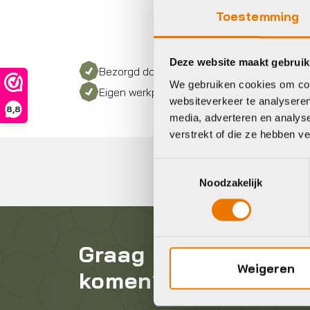
Toestemming
Deze website maakt gebruik
Bezorgd door heel Nederland
We gebruiken cookies om cont
Eigen werkplaats met gecertificeerd perso
websiteverkeer te analyseren
8,8
media, adverteren en analys
verstrekt of die ze hebben v
Toestemmingsselectie
Noodzakelijk
Graag in contact
Weigeren
komen?