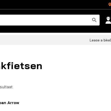
Lease a bike
kfietsen
esultaat
ban Arrow