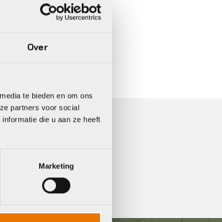
Over
In 3 keer betalen,
0%
rente
 media te bieden en om ons
ze partners voor social
nformatie die u aan ze heeft
etsen en elektrische bakfietsen.
Marketing