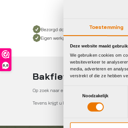
Toestemming
Bezorgd door heel Nederland
Eigen werkplaats met gecertificeerd perso
Deze website maakt gebruik
We gebruiken cookies om cont
websiteverkeer te analyseren
8,8
media, adverteren en analys
Bakfiets kopen?
verstrekt of die ze hebben v
Toestemmingsselectie
Op zoek naar een bakfiets van goede kwaliteit?
Noodzakelijk
Tevens krijgt u bij aankoop van een nieuwe ba