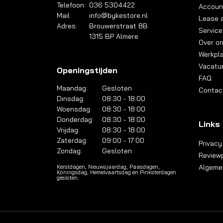
Telefoon:
036 5304422
Accoun
Mail:
info@bykestore.nl
Lease a
Adres:
Brouwerstraat 8B
Service
1315 BP Almere
Over o
Werkpl
Vacatu
Openingstijden
FAQ
Maandag:
Gesloten
Contac
Dinsdag:
08:30 - 18:00
Woensdag:
08:30 - 18:00
Donderdag:
08:30 - 18:00
Links
Vrijdag:
08:30 - 18:00
Zaterdag:
09:00 - 17:00
Privacy
Zondag:
Gesloten
Reviewp
Algeme
Kerstdagen, Nieuwsjaardag, Paasdagen,
Koningsdag, Hemelvaartsdag en Pinksterdagen
gesloten.