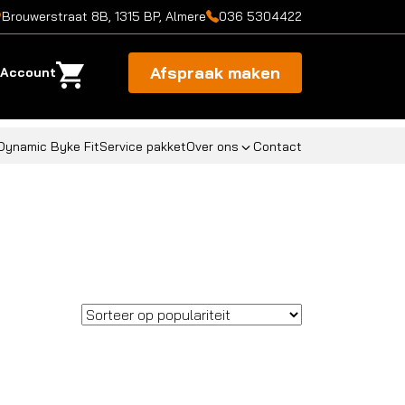
Brouwerstraat 8B, 1315 BP, Almere
036 5304422
Afspraak maken
Account
Dynamic Byke Fit
Service pakket
Over ons
Contact