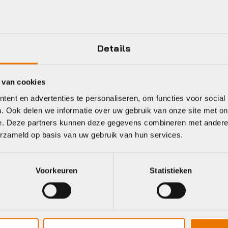
Details
Gratis
verzending vanaf €50
neel
 van cookies
ent en advertenties te personaliseren, om functies voor social
. Ook delen we informatie over uw gebruik van onze site met on
e. Deze partners kunnen deze gegevens combineren met andere i
erzameld op basis van uw gebruik van hun services.
 Wij bieden een ruim assortiment van verschillende type bakfi
Voorkeuren
Statistieken
kfiets een GRATIS Servicepakket.