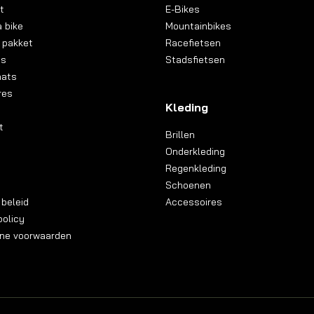
t
E-Bikes
 bike
Mountainbikes
 pakket
Racefietsen
ns
Stadsfietsen
aats
res
Kleding
t
Brillen
Onderkleding
Regenkleding
Schoenen
 beleid
Accessoires
olicy
ne voorwaarden