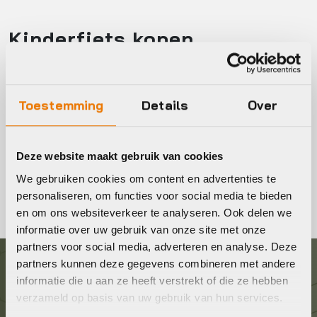
Kinderfiets kopen
Op zoek naar een kinderfiets? Bekijk ons assortiment
meisjesfietsen en jongensfietsen online of kom langs in de
Toestemming
Details
Over
winkel. Alle kinderfietsen worden rijklaar geleverd, inclusief
ons servicepakket.
Deze website maakt gebruik van cookies
Moeite met het kiezen van de juiste maat? Neem contact
We gebruiken cookies om content en advertenties te
met ons op en wij helpen je verder!
personaliseren, om functies voor social media te bieden
en om ons websiteverkeer te analyseren. Ook delen we
informatie over uw gebruik van onze site met onze
partners voor social media, adverteren en analyse. Deze
partners kunnen deze gegevens combineren met andere
Graag in contact komen?
informatie die u aan ze heeft verstrekt of die ze hebben
verzameld op basis van uw gebruik van hun services.