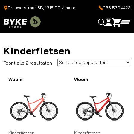
Brouwerstraat 8B, 1315 BP, Almere
036 5304422
Kinderfietsen
Gesorteerd
Toont alle 2 resultaten
op
Woom
populariteit
Woom
Kinderfietsen
Kinderfietsen