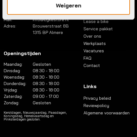
Contact
Menu
Weigeren
Telefoon:
036 5304422
Account
Mail:
info@bykestore.nl
Lease a bike
Adres:
Brouwerstraat 8B
Service pakket
1315 BP Almere
Over ons
Werkplaats
Vacatures
Openingstijden
FAQ
Maandag:
Gesloten
Contact
Dinsdag:
08:30 - 18:00
Woensdag:
08:30 - 18:00
Donderdag:
08:30 - 18:00
Links
Vrijdag:
08:30 - 18:00
Zaterdag:
09:00 - 17:00
Privacy beleid
Zondag:
Gesloten
Reviewpolicy
Algemene voorwaarden
Kerstdagen, Nieuwsjaardag, Paasdagen,
Koningsdag, Hemelvaartsdag en
Pinksterdagen gesloten.