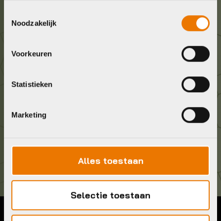
Wij staan voor je klaar! Neem contact op via de
Toestemmingsselectie
onderstaande gegevens.
Noodzakelijk
Stuur ons een e-mail
Voorkeuren
info@bykestore.nl
Statistieken
Geef ons een belletje
036 5304422
Marketing
Kom langs!
Brouwerstraat 8B
1315 BP Almere
Alles toestaan
Selectie toestaan