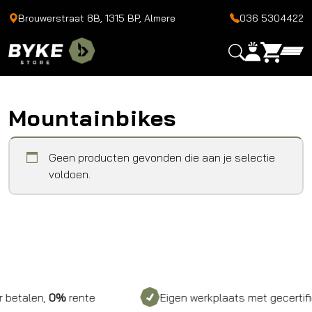
Brouwerstraat 8B, 1315 BP, Almere
036 5304422
Mountainbikes
Geen producten gevonden die aan je selectie
voldoen.
betalen,
0%
rente
Eigen werkplaats met gecertifice