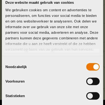
Deze website maakt gebruik van cookies
Wij staan voor je klaar! Neem contact op via de
We gebruiken cookies om content en advertenties te
onderstaande gegevens.
personaliseren, om functies voor social media te bieden
en om ons websiteverkeer te analyseren. Ook delen we
informatie over uw gebruik van onze site met onze
Stuur ons een e-mail
partners voor social media, adverteren en analyse. Deze
info@bykestore.nl
partners kunnen deze gegevens combineren met andere
informatie die u aan ze heeft verstrekt of die ze hebben
Geef ons een belletje
verzameld op basis van uw gebruik van hun services.
036 5304422
Toestemmingsselectie
Noodzakelijk
Kom langs!
Brouwerstraat 8B
Voorkeuren
1315 BP Almere
Statistieken