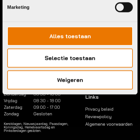
Marketing
Contact
Menu
Telefoon:
036 5304422
Account
Mail:
info@bykestore.nl
Lease a bike
Adres:
Brouwerstraat 8B
Alles toestaan
Service pakket
1315 BP Almere
Over ons
Werkplaats
Selectie toestaan
Vacatures
Openingstijden
FAQ
Maandag:
Gesloten
Contact
Weigeren
Dinsdag:
08:30 - 18:00
Woensdag:
08:30 - 18:00
Donderdag:
08:30 - 18:00
Links
Vrijdag:
08:30 - 18:00
Zaterdag:
09:00 - 17:00
Privacy beleid
Zondag:
Gesloten
Reviewpolicy
Algemene voorwaarden
Kerstdagen, Nieuwsjaardag, Paasdagen,
Koningsdag, Hemelvaartsdag en
Pinksterdagen gesloten.