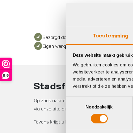
Toestemming
Bezorgd door heel Nederland
Eigen werkplaats met gecertificeerd perso
Deze website maakt gebruik
We gebruiken cookies om cont
websiteverkeer te analyseren
8,8
media, adverteren en analys
Stadsfiets kopen
verstrekt of die ze hebben v
Toestemmingsselectie
Op zoek naar een nieuwe stadsfiets? Bekijk on
Noodzakelijk
via onze site direct een afspraak voor een proef
Tevens krijgt u bij aankoop van een nieuwe fie