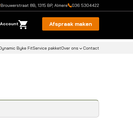
Brouwerstraat 8B, 1315 BP, Almere
036 5304422
Afspraak maken
Account
Dynamic Byke Fit
Service pakket
Over ons
Contact