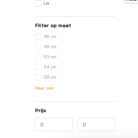
Liv
Filter op maat
46 cm
49 cm
53 cm
54 cm
59 cm
Meer zien
Prijs