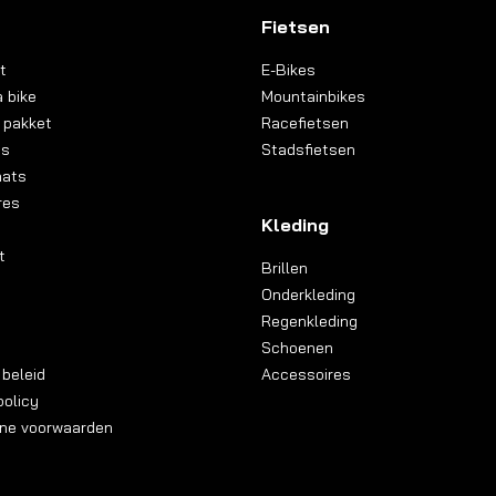
Fietsen
t
E-Bikes
 bike
Mountainbikes
 pakket
Racefietsen
ns
Stadsfietsen
aats
res
Kleding
t
Brillen
Onderkleding
Regenkleding
Schoenen
 beleid
Accessoires
olicy
ne voorwaarden