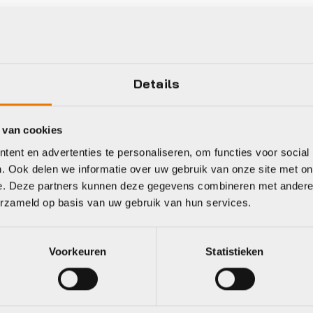
Details
Gratis
verzending vanaf €50
neel
 van cookies
ent en advertenties te personaliseren, om functies voor social
. Ook delen we informatie over uw gebruik van onze site met on
e. Deze partners kunnen deze gegevens combineren met andere i
erzameld op basis van uw gebruik van hun services.
line of in onze winkel het ruime assortiment stadsfietsen. Wil
Voorkeuren
Statistieken
rit.
ts een GRATIS Servicepakket.