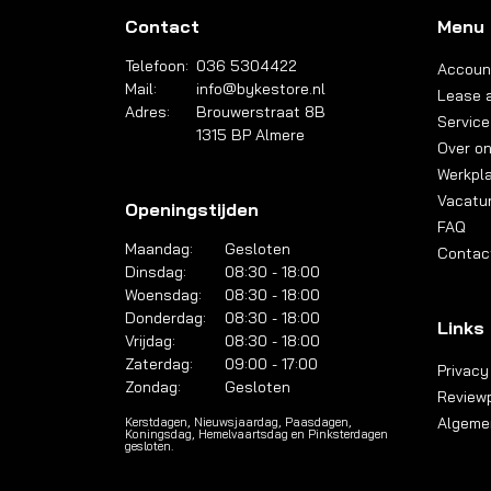
Contact
Menu
Telefoon:
036 5304422
Accoun
Mail:
info@bykestore.nl
Lease a
Adres:
Brouwerstraat 8B
Service
1315 BP Almere
Over o
Werkpl
Vacatu
Openingstijden
FAQ
Maandag:
Gesloten
Contac
Dinsdag:
08:30 - 18:00
Woensdag:
08:30 - 18:00
Donderdag:
08:30 - 18:00
Links
Vrijdag:
08:30 - 18:00
Zaterdag:
09:00 - 17:00
Privacy
Zondag:
Gesloten
Reviewp
Algeme
Kerstdagen, Nieuwsjaardag, Paasdagen,
Koningsdag, Hemelvaartsdag en Pinksterdagen
gesloten.