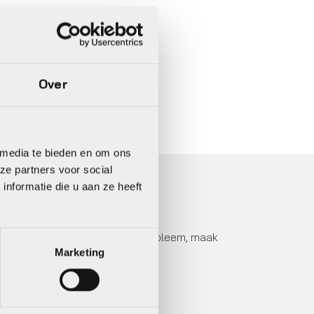
Over
In 3 keer betalen,
0%
rente
 media te bieden en om ons
ze partners voor social
nformatie die u aan ze heeft
t u een proefrit maken? Geen probleem, maak
Marketing