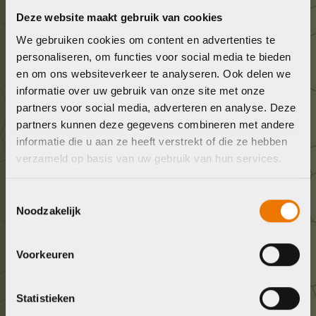
Graag in contact komen?
Deze website maakt gebruik van cookies
We gebruiken cookies om content en advertenties te
Wij staan voor je klaar! Neem contact op via de
personaliseren, om functies voor social media te bieden
onderstaande gegevens.
en om ons websiteverkeer te analyseren. Ook delen we
informatie over uw gebruik van onze site met onze
Stuur ons een e-mail
partners voor social media, adverteren en analyse. Deze
partners kunnen deze gegevens combineren met andere
info@bykestore.nl
informatie die u aan ze heeft verstrekt of die ze hebben
verzameld op basis van uw gebruik van hun services.
Geef ons een belletje
036 5304422
Toestemmingsselectie
Noodzakelijk
Kom langs!
Brouwerstraat 8B
Voorkeuren
1315 BP Almere
Statistieken