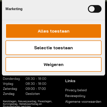
Marketing
Contact
Menu
Telefoon:
036 5304422
Account
Mail:
info@bykestore.nl
Lease a bike
Alles toestaan
Adres:
Brouwerstraat 8B
Service pakket
1315 BP Almere
Over ons
Selectie toestaan
Werkplaats
Vacatures
Openingstijden
FAQ
Maandag:
Gesloten
Weigeren
Contact
Dinsdag:
08:30 - 18:00
Woensdag:
08:30 - 18:00
Donderdag:
08:30 - 18:00
Links
Vrijdag:
08:30 - 18:00
Zaterdag:
09:00 - 17:00
Privacy beleid
Zondag:
Gesloten
Reviewpolicy
Algemene voorwaarden
Kerstdagen, Nieuwsjaardag, Paasdagen,
Koningsdag, Hemelvaartsdag en
Pinksterdagen gesloten.