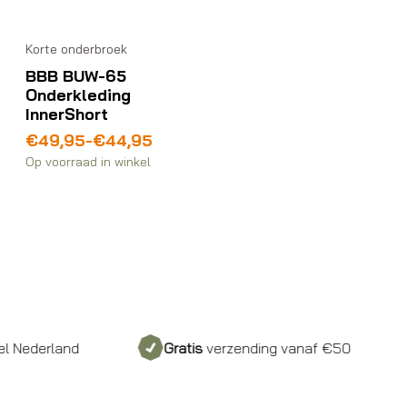
Korte onderbroek
BBB BUW-65
Onderkleding
InnerShort
Prijsklasse:
€
49,95
-
€
44,95
€44,95
Op voorraad in winkel
tot
€49,95
 Nederland
Gratis
verzending vanaf €50