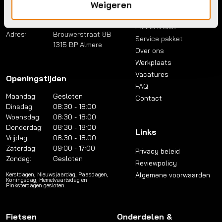
Weigeren
Telefoon:
036 5304422
Account
Mail:
info@bykestore.nl
Lease a bike
Adres:
Brouwerstraat 8B
Service pakket
1315 BP Almere
Over ons
Werkplaats
Vacatures
Openingstijden
FAQ
Maandag:
Gesloten
Contact
Dinsdag:
08:30 - 18:00
Woensdag:
08:30 - 18:00
Donderdag:
08:30 - 18:00
Links
Vrijdag:
08:30 - 18:00
Zaterdag:
09:00 - 17:00
Privacy beleid
Zondag:
Gesloten
Reviewpolicy
Algemene voorwaarden
Kerstdagen, Nieuwsjaardag, Paasdagen,
Koningsdag, Hemelvaartsdag en
Pinksterdagen gesloten.
Fietsen
Onderdelen &