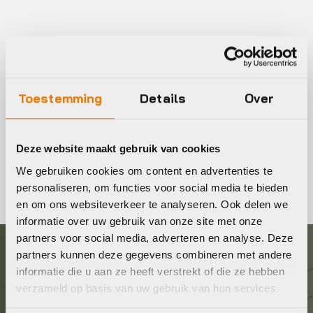
Fiets onderkleding kopen
Fietsonderkleding voor dames & heren. Fiets onderkleding
Toestemming
Details
Over
is de basis van je outfit! Onderkleding is gemaakt om de
temperatuur van je lichaam te reguleren.
Bekijk ons uitgebreide assortiment online of kom langs in
Deze website maakt gebruik van cookies
de winkel!
We gebruiken cookies om content en advertenties te
personaliseren, om functies voor social media te bieden
en om ons websiteverkeer te analyseren. Ook delen we
informatie over uw gebruik van onze site met onze
partners voor social media, adverteren en analyse. Deze
partners kunnen deze gegevens combineren met andere
Graag in contact komen?
informatie die u aan ze heeft verstrekt of die ze hebben
verzameld op basis van uw gebruik van hun services.
Wij staan voor je klaar! Neem contact op via de