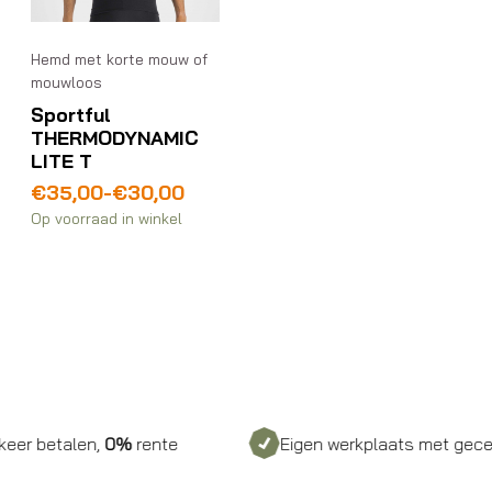
Hemd met korte mouw of
mouwloos
Sportful
THERMODYNAMIC
LITE T
Prijsklasse:
€
35,00
-
€
30,00
€30,00
Op voorraad in winkel
tot
€35,00
er betalen,
0%
rente
Eigen werkplaats met gecertif