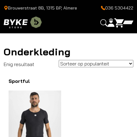
Brouwerstraat 8B, 1315 BP, Almere
036 5304422
Onderkleding
Enig resultaat
Sportful