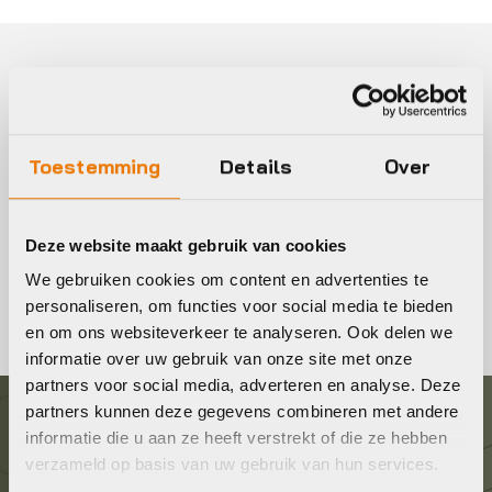
Fiets onderkleding kopen
Fietsonderkleding voor dames & heren. Fiets onderkleding
Toestemming
Details
Over
is de basis van je outfit! Onderkleding is gemaakt om de
temperatuur van je lichaam te reguleren.
Deze website maakt gebruik van cookies
Bekijk ons uitgebreide assortiment online of kom langs in
We gebruiken cookies om content en advertenties te
de winkel!
personaliseren, om functies voor social media te bieden
en om ons websiteverkeer te analyseren. Ook delen we
informatie over uw gebruik van onze site met onze
partners voor social media, adverteren en analyse. Deze
partners kunnen deze gegevens combineren met andere
informatie die u aan ze heeft verstrekt of die ze hebben
Graag in contact komen?
verzameld op basis van uw gebruik van hun services.