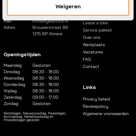
Contact
Menu
Weigeren
Telefoon:
036 5304422
Account
Mail:
info@bykestore.nl
Lease a bike
Adres:
Brouwerstraat 8B
Service pakket
1315 BP Almere
Over ons
Werkplaats
Vacatures
Openingstijden
FAQ
Maandag:
Gesloten
Contact
Dinsdag:
08:30 - 18:00
Woensdag:
08:30 - 18:00
Donderdag:
08:30 - 18:00
Links
Vrijdag:
08:30 - 18:00
Zaterdag:
09:00 - 17:00
Privacy beleid
Zondag:
Gesloten
Reviewpolicy
Algemene voorwaarden
Kerstdagen, Nieuwsjaardag, Paasdagen,
Koningsdag, Hemelvaartsdag en
Pinksterdagen gesloten.