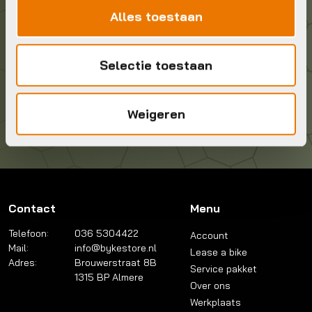
Alles toestaan
Geef ons een belletje
036 5304422
Selectie toestaan
Kom langs!
Brouwerstraat 8B
Weigeren
1315 BP Almere
Contact
Menu
Telefoon:
036 5304422
Account
Mail:
info@bykestore.nl
Lease a bike
Adres:
Brouwerstraat 8B
Service pakket
1315 BP Almere
Over ons
Werkplaats