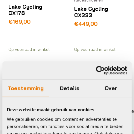
Raceschoenen
Lake Cycling
Lake Cycling
CX178
CX333
€
169,00
€
449,00
Op voorraad in winkel
Op voorraad in winkel
Toestemming
Details
Over
Deze website maakt gebruik van cookies
Gratis
verzending vanaf €50
In 3 keer betalen,
We gebruiken cookies om content en advertenties te
personaliseren, om functies voor social media te bieden
en om ons websiteverkeer te analyseren. Ook delen we