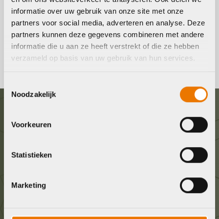
informatie over uw gebruik van onze site met onze
Fietsschoenen kopen
partners voor social media, adverteren en analyse. Deze
partners kunnen deze gegevens combineren met andere
informatie die u aan ze heeft verstrekt of die ze hebben
Fietsschoenen voor dames, heren en kinderen in Almere
verzameld op basis van uw gebruik van hun services.
Toestemmingsselectie
Noodzakelijk
Graag in contact komen?
Voorkeuren
Wij staan voor je klaar! Neem contact op via de
Statistieken
onderstaande gegevens.
Marketing
Stuur ons een e-mail
info@bykestore.nl