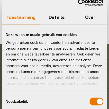
Fietsschoenen kopen
Toestemming
Details
Over
Fietsschoenen voor dames, heren en kinderen in Almere
Deze website maakt gebruik van cookies
We gebruiken cookies om content en advertenties te
personaliseren, om functies voor social media te bieden
en om ons websiteverkeer te analyseren. Ook delen we
Graag in contact komen?
informatie over uw gebruik van onze site met onze
partners voor social media, adverteren en analyse. Deze
partners kunnen deze gegevens combineren met andere
Wij staan voor je klaar! Neem contact op via de
informatie die u aan ze heeft verstrekt of die ze hebben
onderstaande gegevens.
verzameld op basis van uw gebruik van hun services.
Stuur ons een e-mail
Toestemmingsselectie
info@bykestore.nl
Noodzakelijk