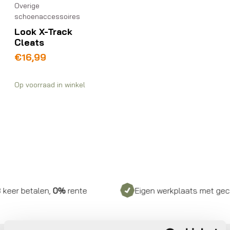
Overige
schoenaccessoires
Look X-Track
Cleats
€
16,99
Op voorraad in winkel
eer betalen,
0%
rente
Eigen werkplaats met gecert