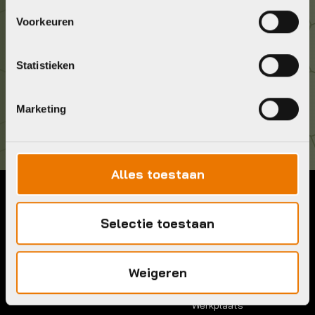
Geef ons een belletje
Voorkeuren
036 5304422
Statistieken
Kom langs!
Brouwerstraat 8B
Marketing
1315 BP Almere
Alles toestaan
Contact
Menu
Selectie toestaan
Telefoon:
036 5304422
Account
Mail:
info@bykestore.nl
Lease a bike
Adres:
Brouwerstraat 8B
Weigeren
Service pakket
1315 BP Almere
Over ons
Werkplaats