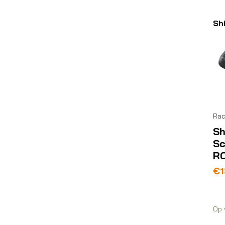
Sh
Ra
Sh
S
R
€
1
Op 