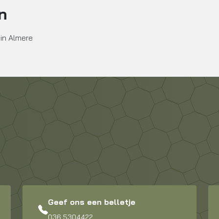
n
in Almere
Geef ons een belletje
036 5304422