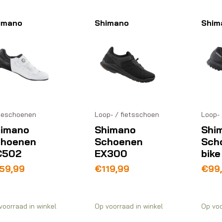
imano
Shimano
Shim
ceschoenen
Loop- / fietsschoen
Loop- 
imano
Shimano
Shi
choenen
Schoenen
Sch
C502
EX300
bik
59,99
€
119,99
€
99
voorraad in winkel
Op voorraad in winkel
Op voo