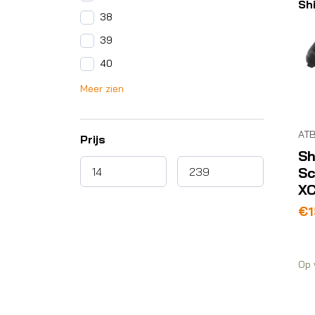
Sh
38
39
40
Meer zien
AT
Prijs
Sh
S
X
€
1
Op 