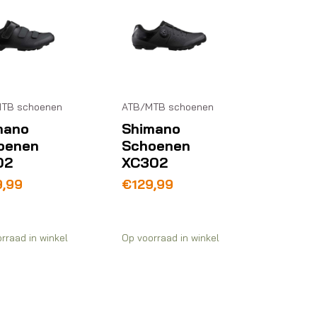
TB schoenen
ATB/MTB schoenen
mano
Shimano
oenen
Schoenen
02
XC302
9,99
€
129,99
rraad in winkel
Op voorraad in winkel