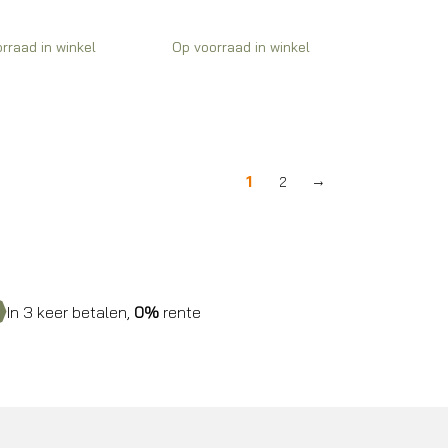
rraad in winkel
Op voorraad in winkel
1
2
→
In 3 keer betalen,
0%
rente