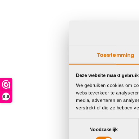
Sh
Toestemming
Deze website maakt gebruik
AT
We gebruiken cookies om cont
Sh
websiteverkeer te analyseren
8,8
S
media, adverteren en analys
X
verstrekt of die ze hebben v
€
1
Toestemmingsselectie
Noodzakelijk