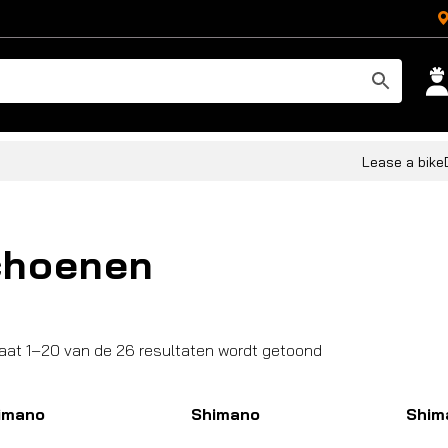
Lease a bike
choenen
Gesorteerd
aat 1–20 van de 26 resultaten wordt getoond
op
populariteit
imano
Shimano
Shim