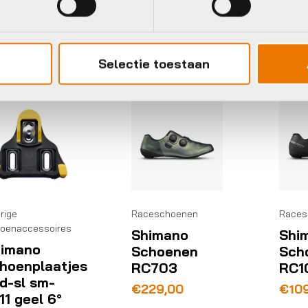
voorraad in winkel
Op voorraad in winkel
Op voo
Selectie toestaan
imano
Shimano
Shim
rige
Raceschoenen
Races
oenaccessoires
Shimano
Shi
imano
Schoenen
Sch
hoenplaatjes
RC703
RC1
d-sl sm-
€
229,00
€
10
11 geel 6°