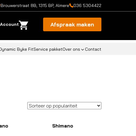
Brouwerstraat 8B, 1315 BP, Almere
036 5304422
Afspraak maken
Account
Dynamic Byke Fit
Service pakket
Over ons
Contact
ano
Shimano