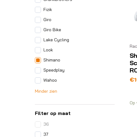
Fizik
Giro
Giro Bike
Lake Cycling
Ra
Look
Sh
Shimano
S
R
Speedplay
€
1
Wahoo
Minder zien
Op 
Filter op maat
36
37