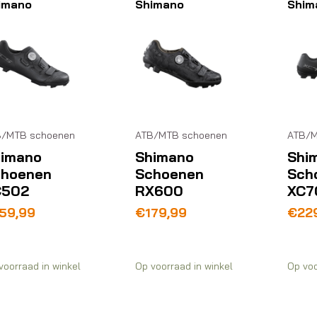
imano
Shimano
Shim
B/MTB schoenen
ATB/MTB schoenen
ATB/M
imano
Shimano
Shi
choenen
Schoenen
Sch
C502
RX600
XC7
59,99
€
179,99
€
22
voorraad in winkel
Op voorraad in winkel
Op voo