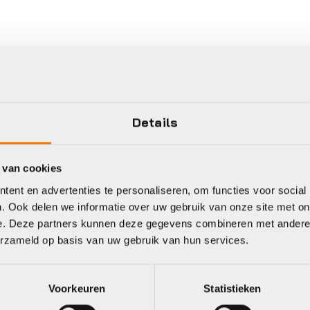
imano
Shimano
Shim
Details
 van cookies
B/MTB schoenen
ATB/MTB schoenen
ATB/M
ent en advertenties te personaliseren, om functies voor social
imano
Shimano
Shi
. Ook delen we informatie over uw gebruik van onze site met on
choenen
Schoenen
Sch
e. Deze partners kunnen deze gegevens combineren met andere i
C300
XC501M
MW
erzameld op basis van uw gebruik van hun services.
Oors
Huid
29,99
€
159,99
€
99
prijs
prijs
Voorkeuren
Statistieken
was:
is:
€159
€99,