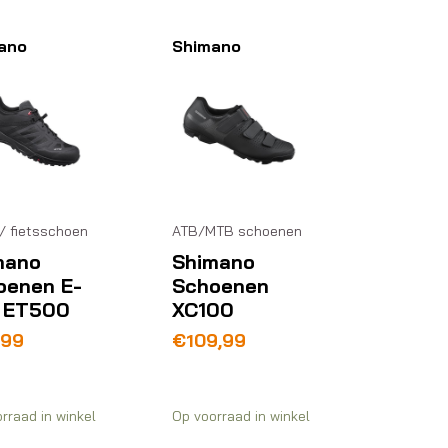
ano
Shimano
/ fietsschoen
ATB/MTB schoenen
mano
Shimano
oenen E-
Schoenen
e ET500
XC100
,99
€
109,99
rraad in winkel
Op voorraad in winkel