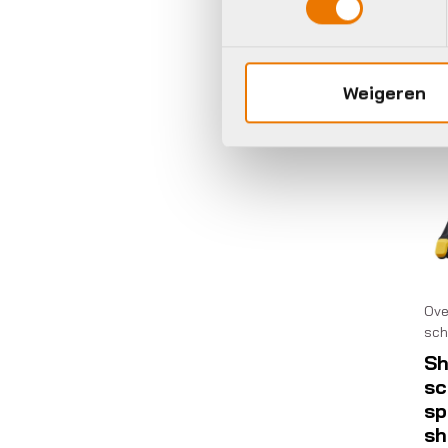
Op 
Weigeren
Sh
Ove
sch
Sh
sc
sp
sh