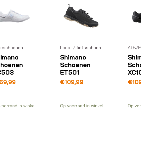
ceschoenen
Loop- / fietsschoen
ATB/M
imano
Shimano
Shi
choenen
Schoenen
Sch
C503
ET501
XC1
69,99
€
109,99
€
10
voorraad in winkel
Op voorraad in winkel
Op voo