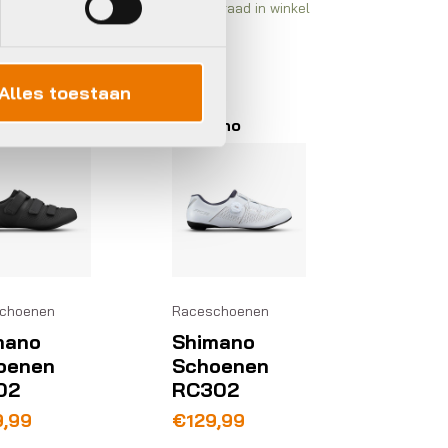
rraad in winkel
Op voorraad in winkel
Alles toestaan
ano
Shimano
choenen
Raceschoenen
mano
Shimano
oenen
Schoenen
02
RC302
9,99
€
129,99