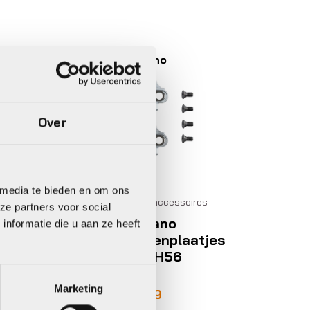
ano
Shimano
Over
TB schoenen
Overige
 media te bieden en om ons
schoenaccessoires
mano
ze partners voor social
Shimano
oen MTB
nformatie die u aan ze heeft
Schoenplaatjes
500
SM-SH56
pronkelijke
ige
,99
€
159,99
SPD
Marketing
€
14,99
,99.
99.