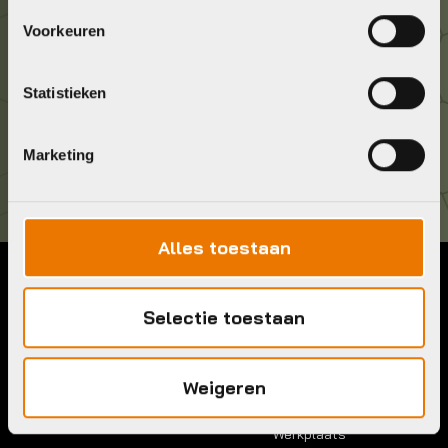
Geef ons een belletje
Voorkeuren
036 5304422
Statistieken
Kom langs!
Brouwerstraat 8B
Marketing
1315 BP Almere
Alles toestaan
Contact
Menu
Selectie toestaan
Telefoon:
036 5304422
Account
Mail:
info@bykestore.nl
Lease a bike
Adres:
Brouwerstraat 8B
Weigeren
Service pakket
1315 BP Almere
Over ons
Werkplaats