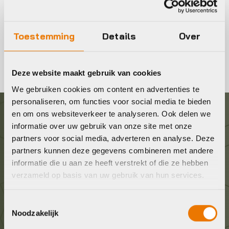
Fietsschoenen kopen
Toestemming
Details
Over
Fietsschoenen voor dames, heren en kinderen in Almere
Deze website maakt gebruik van cookies
We gebruiken cookies om content en advertenties te
personaliseren, om functies voor social media te bieden
en om ons websiteverkeer te analyseren. Ook delen we
Graag in contact komen?
informatie over uw gebruik van onze site met onze
partners voor social media, adverteren en analyse. Deze
partners kunnen deze gegevens combineren met andere
Wij staan voor je klaar! Neem contact op via de
informatie die u aan ze heeft verstrekt of die ze hebben
onderstaande gegevens.
verzameld op basis van uw gebruik van hun services.
Stuur ons een e-mail
Toestemmingsselectie
info@bykestore.nl
Noodzakelijk