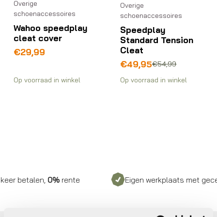
Overige
Overige
schoenaccessoires
schoenaccessoires
Wahoo speedplay
Speedplay
cleat cover
Standard Tension
Cleat
€
29,99
Oorspronkelijke
Huidige
€
49,95
€
54,99
prijs
prijs
Op voorraad in winkel
Op voorraad in winkel
was:
is:
€54,99.
€49,95.
er betalen,
0%
rente
Eigen werkplaats met gecerti