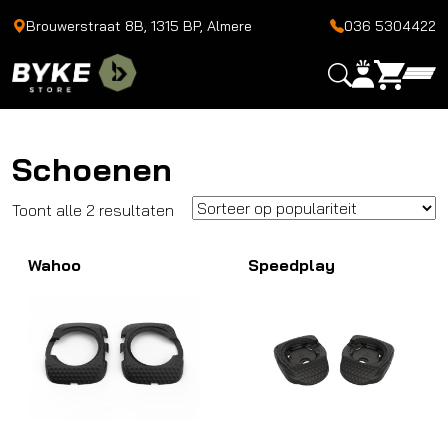
Brouwerstraat 8B, 1315 BP, Almere
036 5304422
Schoenen
Gesorteerd
Toont alle 2 resultaten
op
Wahoo
populariteit
Speedplay