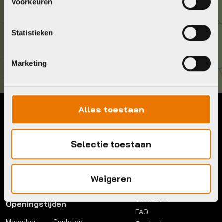
036 5304422
Voorkeuren
Kom langs!
Statistieken
Brouwerstraat 8B
1315 BP Almere
Marketing
Alles toestaan
Contact
Menu
Telefoon:
036 5304422
Account
Selectie toestaan
Mail:
info@bykestore.nl
Lease a bike
Adres:
Brouwerstraat 8B
Service pakket
1315 BP Almere
Over ons
Weigeren
Werkplaats
Vacatures
Openingstijden
FAQ
Maandag:
Gesloten