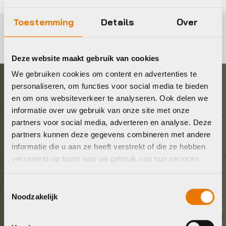
Toestemming
Details
Over
Deze website maakt gebruik van cookies
We gebruiken cookies om content en advertenties te
personaliseren, om functies voor social media te bieden
Graag in contact komen?
en om ons websiteverkeer te analyseren. Ook delen we
informatie over uw gebruik van onze site met onze
partners voor social media, adverteren en analyse. Deze
Wij staan voor je klaar! Neem contact op via de
partners kunnen deze gegevens combineren met andere
onderstaande gegevens.
informatie die u aan ze heeft verstrekt of die ze hebben
verzameld op basis van uw gebruik van hun services.
Stuur ons een e-mail
info@bykestore.nl
Toestemmingsselectie
Noodzakelijk
Geef ons een belletje