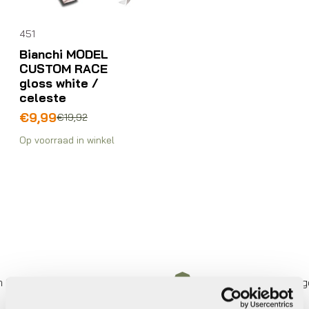
451
Bianchi MODEL
CUSTOM RACE
gloss white /
celeste
Oorspronkelijke
Huidige
€
9,99
€
19,92
prijs
prijs
Op voorraad in winkel
was:
is:
€19,92.
€9,99.
 keer betalen,
0%
rente
Eigen werkplaats met gecer