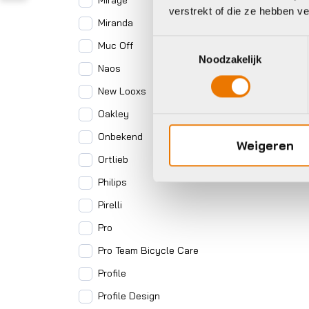
Mirage
verstrekt of die ze hebben v
Miranda
Toestemmingsselectie
Muc Off
Noodzakelijk
Naos
New Looxs
Oakley
Onbekend
Weigeren
Ortlieb
Philips
Pirelli
Pro
Pro Team Bicycle Care
Profile
Profile Design