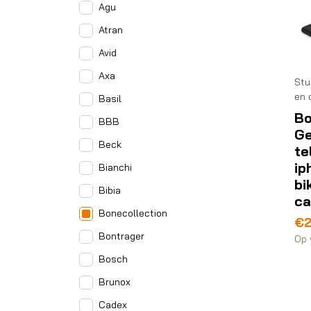
Agu
Atran
Avid
Axa
Stu
en 
Basil
Bo
BBB
Ge
Beck
te
ip
Bianchi
bi
Bibia
ca
Bonecollection
€
Bontrager
Op 
Bosch
Brunox
Cadex