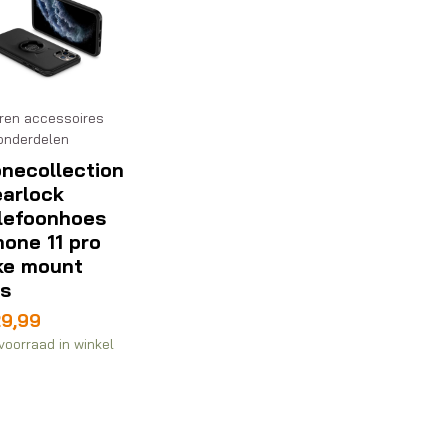
ren accessoires
onderdelen
necollection
arlock
lefoonhoes
hone 11 pro
ke mount
s
29,99
voorraad in winkel