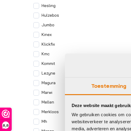
Hesling
Hulzebos
Jumbo
Kinex
Klickfix
Kmc
Kommit
Lezyne
Magura
Toestemming
Marwi
Mellen
Deze website maakt gebruik
Merkloos
We gebruiken cookies om cont
Mh
websiteverkeer te analyseren
8,8
media, adverteren en analys