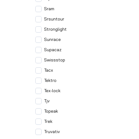
Sram
Srsuntour
Stronglight
Sunrace
Supacaz
Swissstop
Tacx
Tektro
Tex-lock
Tjv
Topeak
Trek
Truvativ