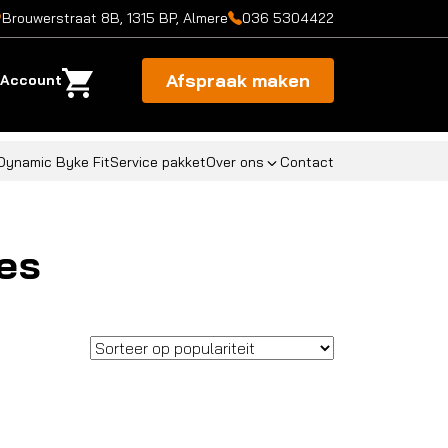
Brouwerstraat 8B, 1315 BP, Almere
036 5304422
Afspraak maken
Account
Dynamic Byke Fit
Service pakket
Over ons
Contact
es