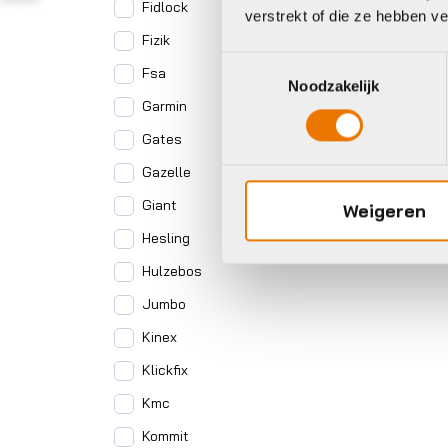
Fidlock
verstrekt of die ze hebben v
Fizik
Toestemmingsselectie
Fsa
Noodzakelijk
Garmin
Gates
Gazelle
Giant
Weigeren
Hesling
Hulzebos
Jumbo
Kinex
Klickfix
Kmc
Kommit