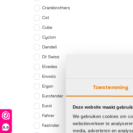
Crankbrothers
Cst
Cube
Cyclon
Dandell
Dt Swiss
Elvedes
Enviolo
Ergon
Toestemming
Eurofender
Eurol
Deze website maakt gebruik
Fahrer
We gebruiken cookies om cont
websiteverkeer te analyseren
Fastrider
8,8
media, adverteren en analys