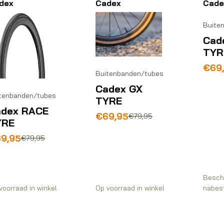
dex
Cadex
Cade
Buite
Cad
TYR
€
69
Buitenbanden/tubes
Cadex GX
tenbanden/tubes
TYRE
adex RACE
Oorspronkelijke
Huidige
€
69,95
€
79,95
YRE
prijs
prijs
was:
is:
rspronkelijke
idige
69,95
€
79,95
€79,95.
€69,95.
js
js
s:
9,95.
9,95.
Besch
voorraad in winkel
Op voorraad in winkel
nabest