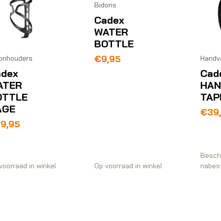
Bidons
Cadex
WATER
BOTTLE
€
9,95
onhouders
Handv
adex
Cad
ATER
HAN
OTTLE
TAP
AGE
€
39
79,95
Besch
voorraad in winkel
Op voorraad in winkel
nabest