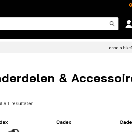
Lease a bike
derdelen & Accessoir
Gesorteerd
lle 11 resultaten
op
populariteit
dex
Cadex
Cade