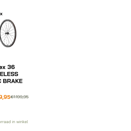
x
ex 36
ELESS
C BRAKE
pronkelijke
ige
9,95
€
1.199,95
99,95.
,95.
rraad in winkel