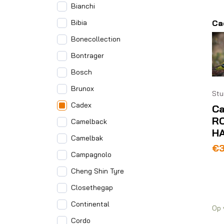
Bianchi
Ca
Bibia
Bonecollection
Bontrager
Bosch
Brunox
Stu
Cadex
C
R
Camelback
H
Camelbak
€
Campagnolo
Cheng Shin Tyre
Closethegap
Continental
Op 
Cordo