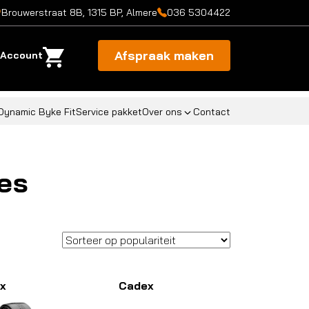
Brouwerstraat 8B, 1315 BP, Almere
036 5304422
Afspraak maken
Account
Dynamic Byke Fit
Service pakket
Over ons
Contact
es
x
Cadex