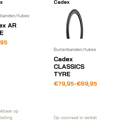
x
Cadex
nbanden/tubes
ex AR
E
,95
Buitenbanden/tubes
Cadex
CLASSICS
TYRE
Prijsklasse:
€
79,95
-
€
69,95
€69,95
tot
€79,95
ikbaar op
elling
Op voorraad in winkel