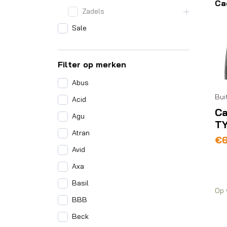
Ca
Zadels
Sale
Filter op merken
Abus
Bui
Acid
C
Agu
T
Atran
Oo
Hu
€
pri
pri
Avid
wa
is:
Axa
€7
€6
Basil
Op 
BBB
Beck