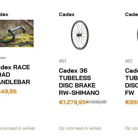
dex
Cadex
Cade
ren
451
451
adex RACE
Cadex 36
Cad
OAD
TUBELESS
TUB
ANDLEBAR
DISC BRAKE
DIS
349,95
RW-SHIMANO
FW
Oorspronkelijke
Huidige
Oors
Huid
€
1.279,95
€
95
€
1.599,95
prijs
prijs
prijs
prijs
was:
is:
was:
is:
€1.599,95.
€1.279,95.
€1.1
€959
voorraad in winkel
Op voorraad in winkel
Op voo