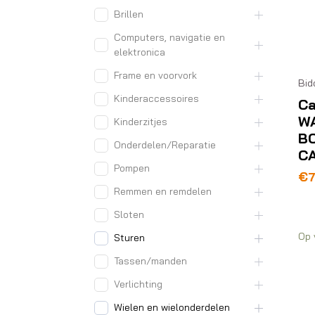
Brillen
Computers, navigatie en
elektronica
Frame en voorvork
Bid
Kinderaccessoires
C
W
Kinderzitjes
B
Onderdelen/Reparatie
C
Pompen
€
Remmen en remdelen
Sloten
Op 
Sturen
Tassen/manden
Verlichting
Wielen en wielonderdelen