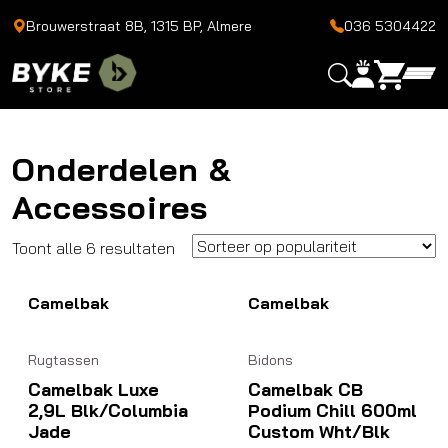
Brouwerstraat 8B, 1315 BP, Almere
036 5304422
Onderdelen &
Accessoires
Gesorteerd
Toont alle 6 resultaten
op
Camelbak
populariteit
Camelbak
Rugtassen
Bidons
Camelbak Luxe
Camelbak CB
2,9L Blk/Columbia
Podium Chill 600ml
Jade
Custom Wht/Blk