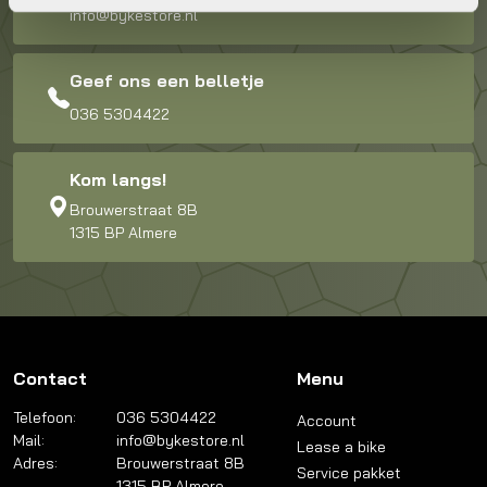
info@bykestore.nl
Geef ons een belletje
036 5304422
Kom langs!
Brouwerstraat 8B
1315 BP Almere
Contact
Menu
Telefoon:
036 5304422
Account
Mail:
info@bykestore.nl
Lease a bike
Adres:
Brouwerstraat 8B
Service pakket
1315 BP Almere