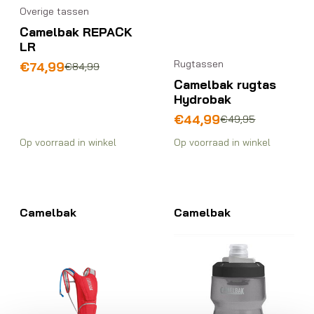
Overige tassen
Camelbak REPACK
LR
Rugtassen
Oorspronkelijke
Huidige
€
74,99
€
84,99
prijs
prijs
Camelbak rugtas
was:
is:
Hydrobak
€84,99.
€74,99.
Oorspronkelijke
Huidige
€
44,99
€
49,95
prijs
prijs
Op voorraad in winkel
Op voorraad in winkel
was:
is:
€49,95.
€44,99.
Camelbak
Camelbak