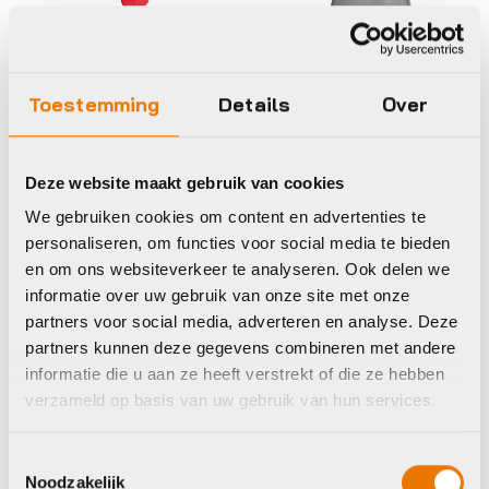
Rugtassen
Toestemming
Details
Over
Camelbak rugtas
Classic
Oorspronkelijke
Huidige
Deze website maakt gebruik van cookies
€
54,99
€
59,99
prijs
prijs
We gebruiken cookies om content en advertenties te
Op voorraad in winkel
Bidons
was:
is:
personaliseren, om functies voor social media te bieden
€59,99.
€54,99.
Camelbak CB
en om ons websiteverkeer te analyseren. Ook delen we
Podium 600ml
informatie over uw gebruik van onze site met onze
€
12,99
partners voor social media, adverteren en analyse. Deze
Op voorraad in winkel
partners kunnen deze gegevens combineren met andere
informatie die u aan ze heeft verstrekt of die ze hebben
verzameld op basis van uw gebruik van hun services.
Toestemmingsselectie
Noodzakelijk