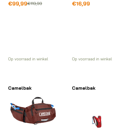
Oorspronkelijke
Huidige
€
99,99
€
16,99
€
119,99
prijs
prijs
was:
is:
€119,99.
€99,99.
Op voorraad in winkel
Op voorraad in winkel
Camelbak
Camelbak