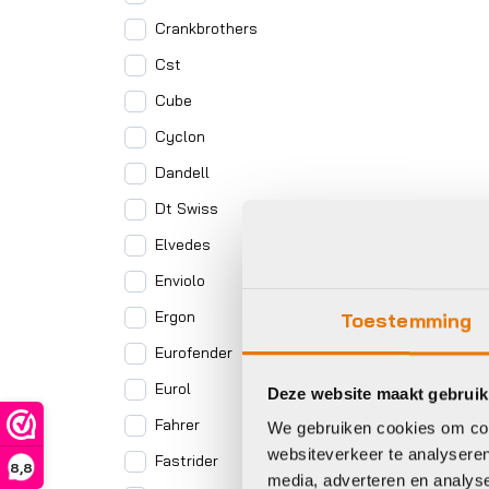
Crankbrothers
Cst
Cube
Cyclon
Dandell
Dt Swiss
Elvedes
Enviolo
Ergon
Toestemming
Eurofender
Eurol
Deze website maakt gebruik
Fahrer
We gebruiken cookies om cont
websiteverkeer te analyseren
Fastrider
8,8
media, adverteren en analys