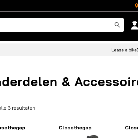
Lease a bike
derdelen & Accessoir
Gesorteerd
alle 6 resultaten
op
populariteit
osethegap
Closethegap
Clos