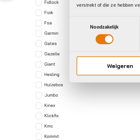
Fidlock
verstrekt of die ze hebben v
Fizik
Toestemmingsselectie
Fsa
Noodzakelijk
Garmin
Gates
Gazelle
Giant
Weigeren
Hesling
Hulzebos
Jumbo
Kinex
Klickfix
Kmc
Kommit