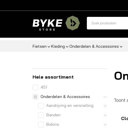
Fietsen
Kleding
Onderdelen & Accessoires
On
Hele assortiment
451
Onderdelen & Accessoires
Toont 
Aandrijving en versnelling
Banden
Cl
Bidons