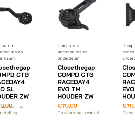
puters
Computers
Compu
essoires en
accessoires en
acces
erdelen
onderdelen
onder
osethegap
Closethegap
Clo
OMPD CTG
COMPD CTG
COM
ACEDAY4
RACEDAY4
RAC
O SL
EVO TM
EVO
OUDER ZW
HOUDER ZW
HOU
70,00
€
70,00
€
70
chikbaar op
estelling
Op voorraad in winkel
Op voo