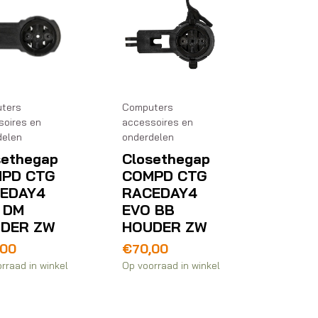
ters
Computers
soires en
accessoires en
delen
onderdelen
sethegap
Closethegap
PD CTG
COMPD CTG
EDAY4
RACEDAY4
 DM
EVO BB
DER ZW
HOUDER ZW
,00
€
70,00
rraad in winkel
Op voorraad in winkel