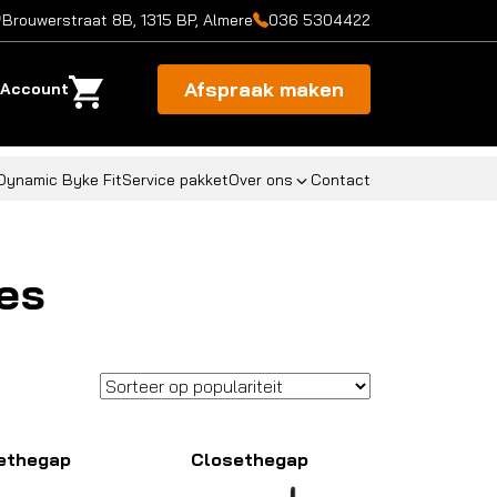
Brouwerstraat 8B, 1315 BP, Almere
036 5304422
Afspraak maken
Account
Dynamic Byke Fit
Service pakket
Over ons
Contact
es
ethegap
Closethegap