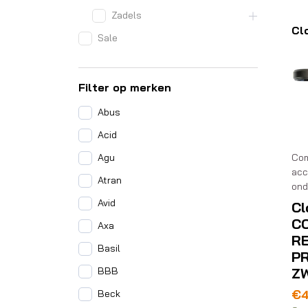
Zadels
Cl
Sale
Filter op merken
Abus
Acid
Agu
Com
acc
Atran
ond
Avid
Cl
C
Axa
R
Basil
P
BBB
Z
€
Beck