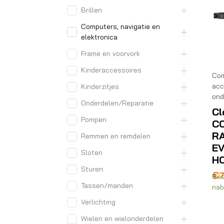
Brillen
Computers, navigatie en
elektronica
Frame en voorvork
Kinderaccessoires
Com
acc
Kinderzitjes
ond
Onderdelen/Reparatie
Cl
Pompen
C
R
Remmen en remdelen
EV
Sloten
H
Sturen
€
Bes
Tassen/manden
nab
Verlichting
Wielen en wielonderdelen