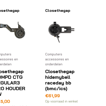
osethegap
Closethegap
puters
Computers
essoires en
accessoires en
erdelen
onderdelen
osethegap
Closethegap
OMPD CTG
hidemybell
EGULAR3
raceday bb
RO HOUDER
(bmc/ics)
W
€
61,99
45,00
Op voorraad in winkel