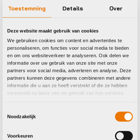
Toestemming
Details
Over
Deze website maakt gebruik van cookies
We gebruiken cookies om content en advertenties te
personaliseren, om functies voor social media te bieden
en om ons websiteverkeer te analyseren. Ook delen we
informatie over uw gebruik van onze site met onze
Enkele tas achter
partners voor social media, adverteren en analyse. Deze
Ortlieb Sport-
partners kunnen deze gegevens combineren met andere
Roller Plus QL2.1
informatie die u aan ze heeft verstrekt of die ze hebben
14.5 L kiwi/moss-
verzameld op basis van uw gebruik van hun services.
green
€
90,00
Toestemmingsselectie
Op voorraad in winkel
Noodzakelijk
Voorkeuren