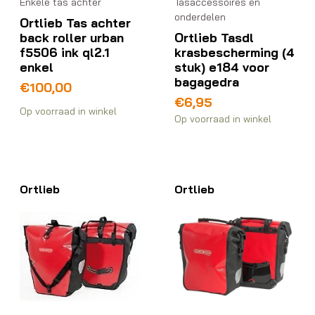
Enkele tas achter
Tasaccessoires en
onderdelen
Ortlieb Tas achter
back roller urban
Ortlieb Tasdl
f5506 ink ql2.1
krasbescherming (4
enkel
stuk) e184 voor
bagagedra
€
100,00
€
6,95
Op voorraad in winkel
Op voorraad in winkel
Ortlieb
Ortlieb