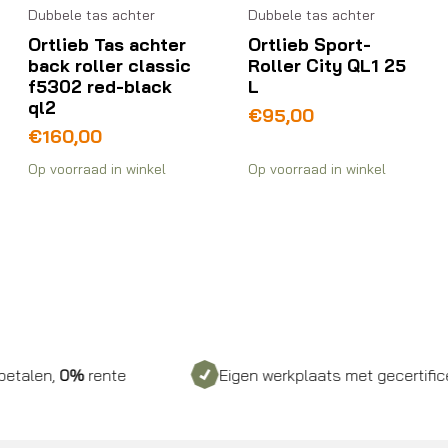
Dubbele tas achter
Dubbele tas achter
Ortlieb Tas achter
Ortlieb Sport-
back roller classic
Roller City QL1 25
f5302 red-black
L
ql2
€
95,00
€
160,00
Op voorraad in winkel
Op voorraad in winkel
0%
rente
Eigen werkplaats met gecertificeerd pers