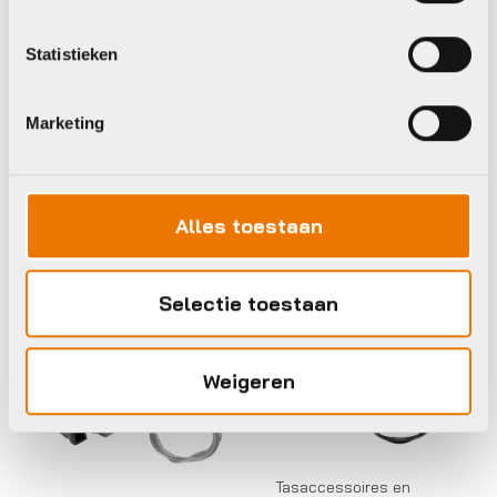
Tasaccessoires en
onderdelen
Ortlieb Tasdl
Statistieken
afspanningsriem
vario e173
Marketing
€
10,95
Op voorraad in winkel
Alles toestaan
Ortlieb
Ortlieb
Selectie toestaan
Weigeren
Tasaccessoires en