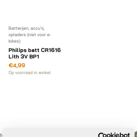
Batterijen, accu's,
opladers (niet voor e-
bikes)
Philips batt CR1616
Lith 3V BP1
€
4,99
Op voorraad in winkel
derland
Gratis
verzending vanaf €50