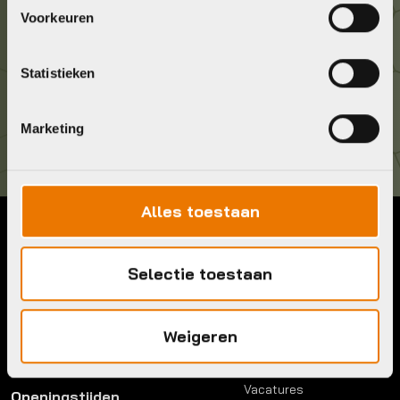
Geef ons een belletje
Voorkeuren
036 5304422
Statistieken
Kom langs!
Brouwerstraat 8B
1315 BP Almere
Marketing
Alles toestaan
Contact
Menu
Selectie toestaan
Telefoon:
036 5304422
Account
Mail:
info@bykestore.nl
Lease a bike
Adres:
Brouwerstraat 8B
Service pakket
Weigeren
1315 BP Almere
Over ons
Werkplaats
Vacatures
Openingstijden