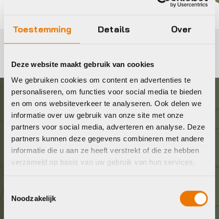
Toestemming
Details
Over
Deze website maakt gebruik van cookies
We gebruiken cookies om content en advertenties te
personaliseren, om functies voor social media te bieden
en om ons websiteverkeer te analyseren. Ook delen we
Graag in contact komen?
informatie over uw gebruik van onze site met onze
partners voor social media, adverteren en analyse. Deze
Wij staan voor je klaar! Neem contact op via de
partners kunnen deze gegevens combineren met andere
onderstaande gegevens.
informatie die u aan ze heeft verstrekt of die ze hebben
verzameld op basis van uw gebruik van hun services.
Stuur ons een e-mail
Toestemmingsselectie
info@bykestore.nl
Noodzakelijk