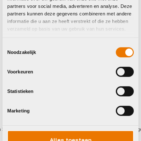
Pedalen
partners voor social media, adverteren en analyse. Deze
partners kunnen deze gegevens combineren met andere
Rfr PEDALS ROAD
LOOK HPP
informatie die u aan ze heeft verstrekt of die ze hebben
verzameld op basis van uw gebruik van hun services.
€
84,95
Toestemmingsselectie
Noodzakelijk
Op voorraad in winkel
Voorkeuren
Statistieken
Marketing
eer betalen,
0%
rente
Eigen werkplaats met gecerti
Alles toestaan