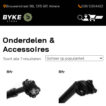
Brouwerstraat 8B, 1315 BP, Almere
036 5304422
Onderdelen &
Accessoires
Gesorteerd
Toont alle 7 resultaten
op
Rfr
populariteit
Rfr