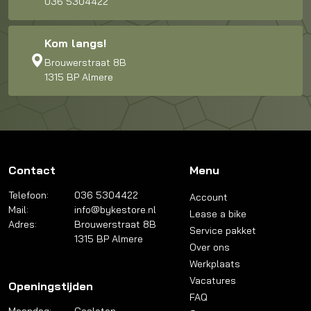
036 5304422
Kom langs!
Brouwerstraat 8B
1315 BP Almere
Contact
Menu
Telefoon:
036 5304422
Account
Mail:
info@bykestore.nl
Lease a bike
Adres:
Brouwerstraat 8B
Service pakket
1315 BP Almere
Over ons
Werkplaats
Vacatures
Openingstijden
FAQ