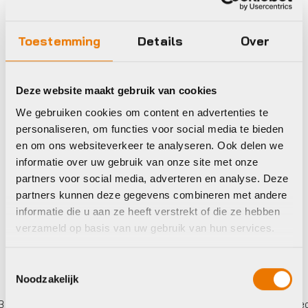
Toestemming
Details
Over
Computers accessoires
Computers accessoires
en onderdelen
en onderdelen
Deze website maakt gebruik van cookies
Sp Connect TELED
Sp Connect TELED
SP MICRO STEM
SP UNIVERSAL
We gebruiken cookies om content en advertenties te
MOUNT PRO SPC+
INTERFACE SPC+
personaliseren, om functies voor social media te bieden
€
9,99
€
24,99
en om ons websiteverkeer te analyseren. Ook delen we
informatie over uw gebruik van onze site met onze
Op voorraad in winkel
Op voorraad in winkel
partners voor social media, adverteren en analyse. Deze
partners kunnen deze gegevens combineren met andere
informatie die u aan ze heeft verstrekt of die ze hebben
verzameld op basis van uw gebruik van hun services.
Toestemmingsselectie
Noodzakelijk
er betalen,
0%
rente
Eigen werkplaats met gecertif