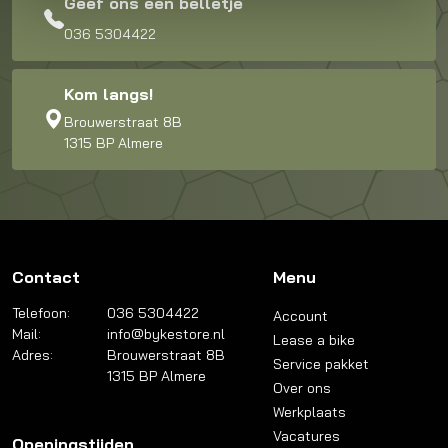
Geef ons een belletje
036 5304422
Kom langs!
Brouwerstraat 8B
1315 BP Almere
Contact
Menu
Telefoon:
036 5304422
Account
Mail:
info@bykestore.nl
Lease a bike
Adres:
Brouwerstraat 8B
Service pakket
1315 BP Almere
Over ons
Werkplaats
Vacatures
Openingstijden