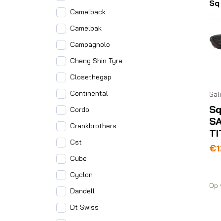
Sq
Camelback
Camelbak
Campagnolo
Cheng Shin Tyre
Closethegap
Continental
Sal
Sq
Cordo
SA
Crankbrothers
TI
Cst
Oo
Hu
€
1
pri
pri
Cube
wa
is:
Cyclon
€1
€1
Op 
Dandell
Dt Swiss