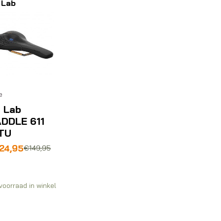
 Lab
e
 Lab
DDLE 611
TU
rspronkelijke
idige
24,95
€
149,95
js
js
s:
49,95.
24,95.
voorraad in winkel