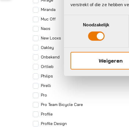
Mirage
verstrekt of die ze hebben v
Miranda
Toestemmingsselectie
Muc Off
Noodzakelijk
Naos
New Looxs
Oakley
Onbekend
Weigeren
Ortlieb
Philips
Pirelli
Pro
Pro Team Bicycle Care
Profile
Profile Design