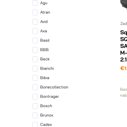
Agu
Atran
Avid
Zad
Axa
Sq
S
Basil
S
BBB
M-
2.1
Beck
€
1
Bianchi
Bibia
Bonecollection
Bes
nab
Bontrager
Bosch
Brunox
Cadex