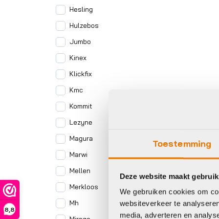
Hesling
Hulzebos
Jumbo
Kinex
Klickfix
Kmc
Kommit
Lezyne
Magura
Toestemming
Marwi
Mellen
Deze website maakt gebruik
Merkloos
We gebruiken cookies om cont
Mh
websiteverkeer te analyseren
8,8
media, adverteren en analys