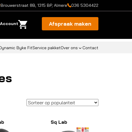
Brouwerstraat 8B, 1315 BP, Almere
036 5304422
Afspraak maken
Account
Dynamic Byke Fit
Service pakket
Over ons
Contact
es
ab
Sq Lab