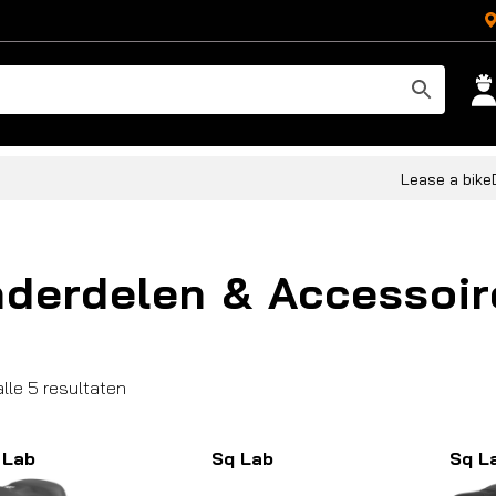
Lease a bike
derdelen & Accessoir
Gesorteerd
alle 5 resultaten
op
populariteit
 Lab
Sq Lab
Sq L