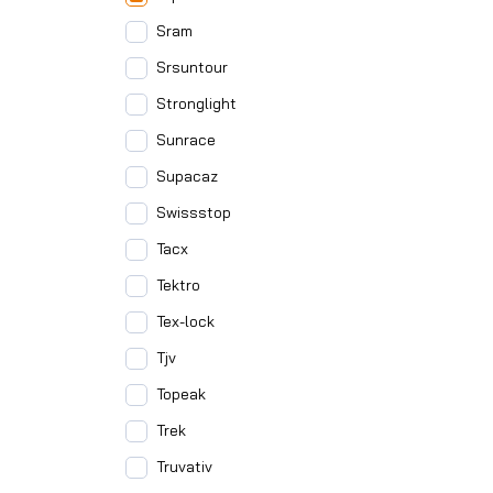
Sram
Srsuntour
Stronglight
Sunrace
Supacaz
Swissstop
Tacx
Tektro
Tex-lock
Tjv
Topeak
Trek
Truvativ