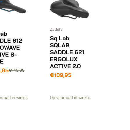
Zadels
Lab
Sq Lab
DLE 612
SQLAB
OWAVE
SADDLE 621
IVE S-
ERGOLUX
E
ACTIVE 2.0
pronkelijke
ige
4,95
€
149,95
€
109,95
,95.
,95.
rraad in winkel
Op voorraad in winkel