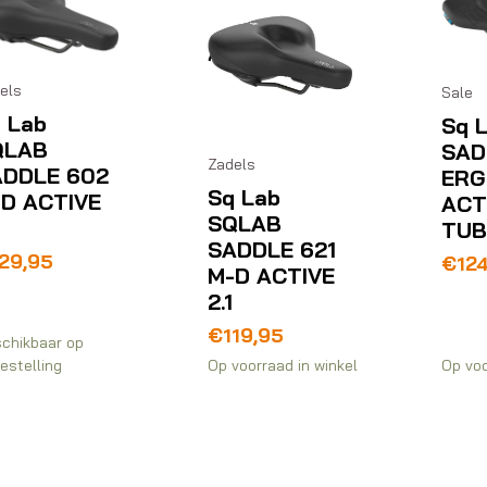
els
Sale
 Lab
Sq 
QLAB
SAD
Zadels
ADDLE 602
ERG
Sq Lab
D ACTIVE
ACT
SQLAB
TUB
SADDLE 621
29,95
Oors
Huid
€
12
M-D ACTIVE
prijs
prijs
2.1
was:
is:
€149
€124
€
119,95
chikbaar op
estelling
Op voorraad in winkel
Op voo