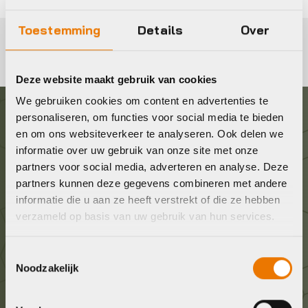
Toestemming
Details
Over
Deze website maakt gebruik van cookies
We gebruiken cookies om content en advertenties te
personaliseren, om functies voor social media te bieden
Graag in contact komen?
en om ons websiteverkeer te analyseren. Ook delen we
informatie over uw gebruik van onze site met onze
partners voor social media, adverteren en analyse. Deze
Wij staan voor je klaar! Neem contact op via de
partners kunnen deze gegevens combineren met andere
onderstaande gegevens.
informatie die u aan ze heeft verstrekt of die ze hebben
verzameld op basis van uw gebruik van hun services.
Stuur ons een e-mail
info@bykestore.nl
Toestemmingsselectie
Noodzakelijk
Geef ons een belletje