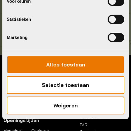
036 5304422
Voorkeuren
Kom langs!
Statistieken
Brouwerstraat 8B
1315 BP Almere
Marketing
Alles toestaan
Contact
Menu
Telefoon:
036 5304422
Account
Selectie toestaan
Mail:
info@bykestore.nl
Lease a bike
Adres:
Brouwerstraat 8B
Service pakket
1315 BP Almere
Over ons
Weigeren
Werkplaats
Vacatures
Openingstijden
FAQ
Maandag:
Gesloten