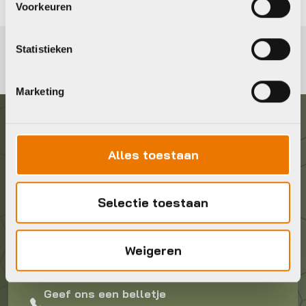
Voorkeuren
Statistieken
Marketing
Graag in contact komen?
Alles toestaan
Wij staan voor je klaar! Neem contact op via de
onderstaande gegevens.
Selectie toestaan
Stuur ons een e-mail
Weigeren
info@bykestore.nl
Geef ons een belletje