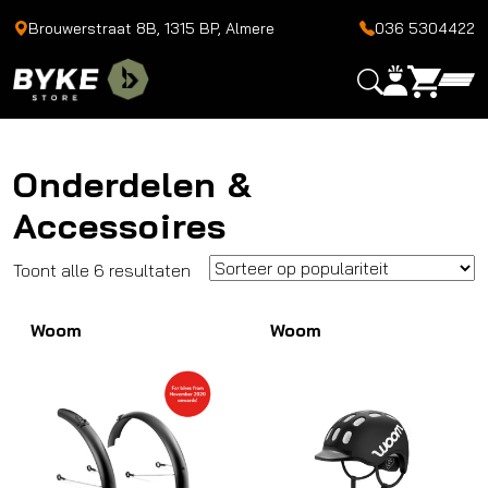
Brouwerstraat 8B, 1315 BP, Almere
036 5304422
Onderdelen &
Accessoires
Gesorteerd
Toont alle 6 resultaten
op
Woom
populariteit
Woom