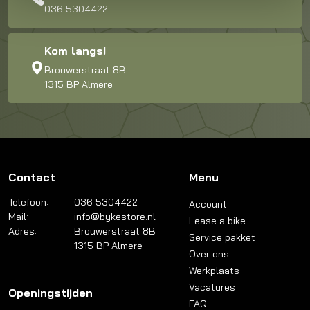
036 5304422
Kom langs!
Brouwerstraat 8B
1315 BP Almere
Contact
Menu
Telefoon:
036 5304422
Account
Mail:
info@bykestore.nl
Lease a bike
Adres:
Brouwerstraat 8B
Service pakket
1315 BP Almere
Over ons
Werkplaats
Vacatures
Openingstijden
FAQ