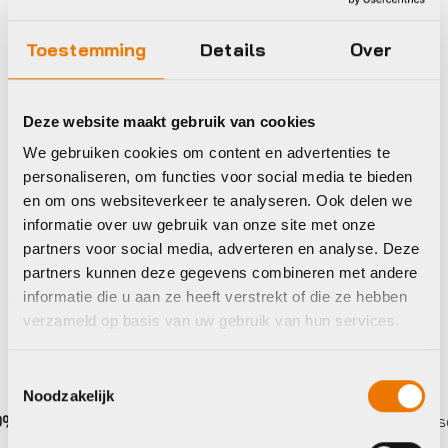
Standaarden
Toestemming
Details
Over
Woom KICKSTANDS
Spatbord/Lap
L
Woom SNAP Click-
€
17,95
Deze website maakt gebruik van cookies
On Mudguards (Gen.
We gebruiken cookies om content en advertenties te
G) 4
personaliseren, om functies voor social media te bieden
€
31,95
en om ons websiteverkeer te analyseren. Ook delen we
Op voorraad in winkel
Op voorraad in winkel
informatie over uw gebruik van onze site met onze
partners voor social media, adverteren en analyse. Deze
partners kunnen deze gegevens combineren met andere
informatie die u aan ze heeft verstrekt of die ze hebben
verzameld op basis van uw gebruik van hun services.
Toestemmingsselectie
Noodzakelijk
ente
Eigen werkplaats met gecertificeerd personee