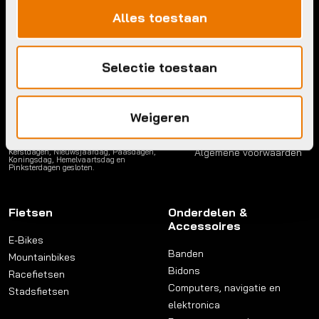
Vacatures
Openingstijden
Alles toestaan
FAQ
Maandag:
Gesloten
Contact
Dinsdag:
08:30 - 18:00
Selectie toestaan
Woensdag:
08:30 - 18:00
Donderdag:
08:30 - 18:00
Links
Vrijdag:
08:30 - 18:00
Zaterdag:
09:00 - 17:00
Weigeren
Privacy beleid
Zondag:
Gesloten
Reviewpolicy
Algemene voorwaarden
Kerstdagen, Nieuwsjaardag, Paasdagen,
Koningsdag, Hemelvaartsdag en
Pinksterdagen gesloten.
Fietsen
Onderdelen &
Accessoires
E-Bikes
Banden
Mountainbikes
Bidons
Racefietsen
Computers, navigatie en
Stadsfietsen
elektronica