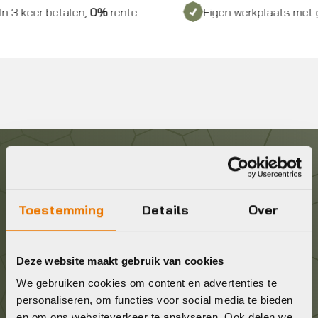
3 keer betalen,
0%
rente
Eigen werkplaats met gec
Graag in contact komen?
Toestemming
Details
Over
Wij staan voor je klaar! Neem contact op via de
onderstaande gegevens.
Deze website maakt gebruik van cookies
Stuur ons een e-mail
We gebruiken cookies om content en advertenties te
info@bykestore.nl
personaliseren, om functies voor social media te bieden
en om ons websiteverkeer te analyseren. Ook delen we