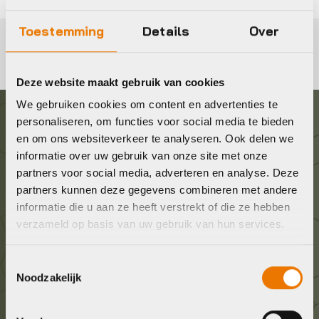
Toestemming
Details
Over
Deze website maakt gebruik van cookies
We gebruiken cookies om content en advertenties te
personaliseren, om functies voor social media te bieden
Graag in contact komen?
en om ons websiteverkeer te analyseren. Ook delen we
informatie over uw gebruik van onze site met onze
partners voor social media, adverteren en analyse. Deze
Wij staan voor je klaar! Neem contact op via de
partners kunnen deze gegevens combineren met andere
onderstaande gegevens.
informatie die u aan ze heeft verstrekt of die ze hebben
verzameld op basis van uw gebruik van hun services.
Stuur ons een e-mail
info@bykestore.nl
Toestemmingsselectie
Noodzakelijk
Geef ons een belletje