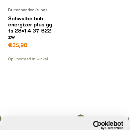
Buitenbanden/tubes
Schwalbe bub
energizer plus gg
ts 28×1.4 37-622
zw
€
35,90
Op voorraad in winkel
n 3 keer betalen,
0%
rente
Eigen werkplaats met ge