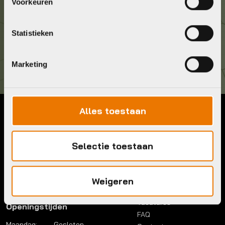
036 5304422
Voorkeuren
Kom langs!
Statistieken
Brouwerstraat 8B
1315 BP Almere
Marketing
Alles toestaan
Contact
Menu
Telefoon:
036 5304422
Account
Selectie toestaan
Mail:
info@bykestore.nl
Lease a bike
Adres:
Brouwerstraat 8B
Service pakket
1315 BP Almere
Over ons
Weigeren
Werkplaats
Vacatures
Openingstijden
FAQ
Maandag:
Gesloten