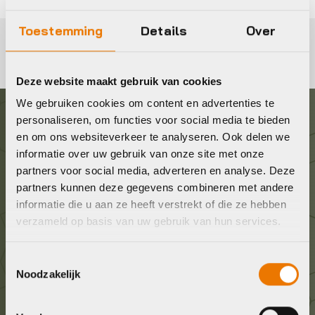
Toestemming
Details
Over
Deze website maakt gebruik van cookies
We gebruiken cookies om content en advertenties te
personaliseren, om functies voor social media te bieden
Graag in contact komen?
en om ons websiteverkeer te analyseren. Ook delen we
informatie over uw gebruik van onze site met onze
partners voor social media, adverteren en analyse. Deze
Wij staan voor je klaar! Neem contact op via de
partners kunnen deze gegevens combineren met andere
onderstaande gegevens.
informatie die u aan ze heeft verstrekt of die ze hebben
verzameld op basis van uw gebruik van hun services.
Stuur ons een e-mail
info@bykestore.nl
Toestemmingsselectie
Noodzakelijk
Geef ons een belletje