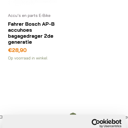
Accu’s en parts E-Bike
Fahrer Bosch AP-B
accuhoes
bagagedrager 2de
generatie
€
28,90
Op voorraad in winkel
keer betalen,
0%
rente
Eigen werkplaats met gecer