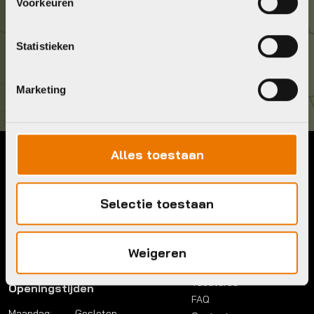
036 5304422
Voorkeuren
Kom langs!
Statistieken
Brouwerstraat 8B
1315 BP Almere
Marketing
Alles toestaan
Contact
Menu
Telefoon:
036 5304422
Account
Selectie toestaan
Mail:
info@bykestore.nl
Lease a bike
Adres:
Brouwerstraat 8B
Service pakket
1315 BP Almere
Over ons
Weigeren
Werkplaats
Vacatures
Openingstijden
FAQ
Maandag:
Gesloten