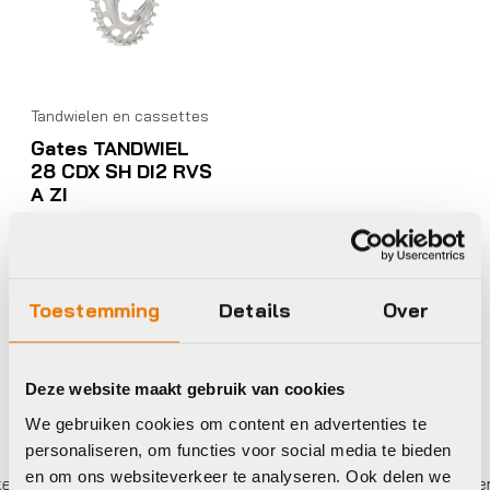
Tandwielen en cassettes
Gates TANDWIEL
28 CDX SH DI2 RVS
A ZI
€
156,95
Op voorraad in winkel
Toestemming
Details
Over
Deze website maakt gebruik van cookies
We gebruiken cookies om content en advertenties te
personaliseren, om functies voor social media te bieden
en om ons websiteverkeer te analyseren. Ook delen we
r betalen,
0%
rente
Eigen werkplaats met gecertifi