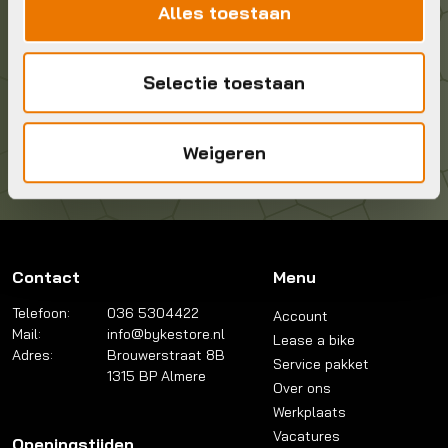
Geef ons een belletje
Alles toestaan
036 5304422
Selectie toestaan
Kom langs!
Brouwerstraat 8B
1315 BP Almere
Weigeren
Contact
Menu
Telefoon:
036 5304422
Account
Mail:
info@bykestore.nl
Lease a bike
Adres:
Brouwerstraat 8B
Service pakket
1315 BP Almere
Over ons
Werkplaats
Vacatures
Openingstijden