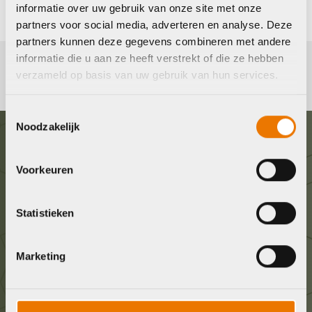
informatie over uw gebruik van onze site met onze
partners voor social media, adverteren en analyse. Deze
partners kunnen deze gegevens combineren met andere
informatie die u aan ze heeft verstrekt of die ze hebben
verzameld op basis van uw gebruik van hun services.
Toestemmingsselectie
Noodzakelijk
Graag in contact komen?
Voorkeuren
Wij staan voor je klaar! Neem contact op via de
Statistieken
onderstaande gegevens.
Stuur ons een e-mail
Marketing
info@bykestore.nl