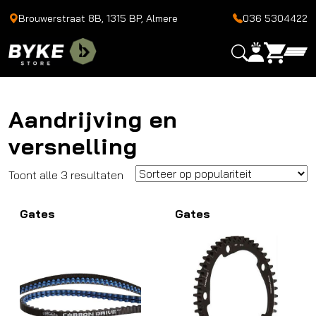
Brouwerstraat 8B, 1315 BP, Almere
036 5304422
Aandrijving en
versnelling
Gesorteerd
Toont alle 3 resultaten
op
Gates
populariteit
Gates