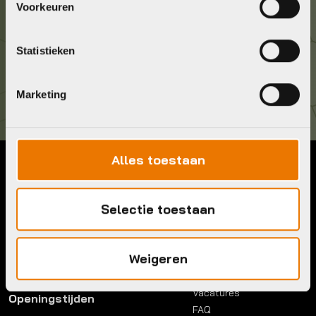
Voorkeuren
036 5304422
Statistieken
Kom langs!
Brouwerstraat 8B
1315 BP Almere
Marketing
Alles toestaan
Contact
Menu
Telefoon:
036 5304422
Selectie toestaan
Account
Mail:
info@bykestore.nl
Lease a bike
Adres:
Brouwerstraat 8B
Service pakket
1315 BP Almere
Weigeren
Over ons
Werkplaats
Vacatures
Openingstijden
FAQ