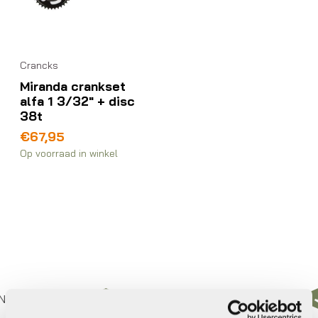
Crancks
Miranda crankset
alfa 1 3/32″ + disc
38t
€
67,95
Op voorraad in winkel
derland
Gratis
verzending vanaf €50