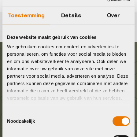
Toestemming
Details
Over
Deze website maakt gebruik van cookies
We gebruiken cookies om content en advertenties te
personaliseren, om functies voor social media te bieden
Graag in contact komen?
en om ons websiteverkeer te analyseren. Ook delen we
informatie over uw gebruik van onze site met onze
partners voor social media, adverteren en analyse. Deze
Wij staan voor je klaar! Neem contact op via de
partners kunnen deze gegevens combineren met andere
onderstaande gegevens.
informatie die u aan ze heeft verstrekt of die ze hebben
verzameld op basis van uw gebruik van hun services.
Stuur ons een e-mail
info@bykestore.nl
Toestemmingsselectie
Noodzakelijk
Geef ons een belletje