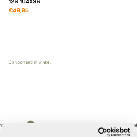
12S 104X36
€
49,95
Op voorraad in winkel
e
Eigen werkplaats met gecertificeerd personeel