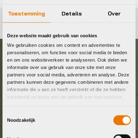
Toestemming
Details
Over
Deze website maakt gebruik van cookies
We gebruiken cookies om content en advertenties te
personaliseren, om functies voor social media te bieden
Graag in contact komen?
en om ons websiteverkeer te analyseren. Ook delen we
informatie over uw gebruik van onze site met onze
partners voor social media, adverteren en analyse. Deze
Wij staan voor je klaar! Neem contact op via de
partners kunnen deze gegevens combineren met andere
onderstaande gegevens.
informatie die u aan ze heeft verstrekt of die ze hebben
verzameld op basis van uw gebruik van hun services.
Stuur ons een e-mail
info@bykestore.nl
Toestemmingsselectie
Noodzakelijk
Geef ons een belletje