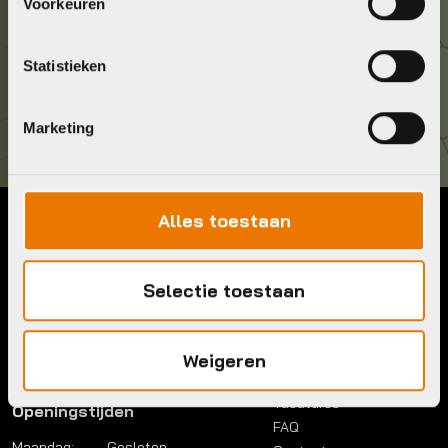
036 5304422
Voorkeuren
Kom langs!
Statistieken
Brouwerstraat 8B
1315 BP Almere
Marketing
Alles toestaan
Contact
Menu
Telefoon:
036 5304422
Account
Selectie toestaan
Mail:
info@bykestore.nl
Lease a bike
Adres:
Brouwerstraat 8B
Service pakket
1315 BP Almere
Over ons
Weigeren
Werkplaats
Vacatures
Openingstijden
FAQ
Maandag:
Gesloten