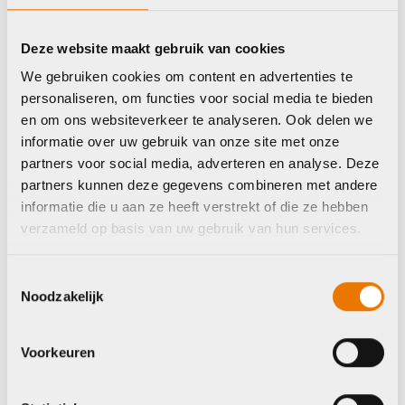
Op voorraad in winkel
Deze website maakt gebruik van cookies
We gebruiken cookies om content en advertenties te
personaliseren, om functies voor social media te bieden
Shimano
Shimano
en om ons websiteverkeer te analyseren. Ook delen we
informatie over uw gebruik van onze site met onze
partners voor social media, adverteren en analyse. Deze
partners kunnen deze gegevens combineren met andere
informatie die u aan ze heeft verstrekt of die ze hebben
verzameld op basis van uw gebruik van hun services.
Toestemmingsselectie
Noodzakelijk
Crancks
Versnellingskabels
Shimano Crankstel
Shimano Wireless
Voorkeuren
MT210-B 9-Sp
Unit Di2 D-Fly
€
43,99
€
119,99