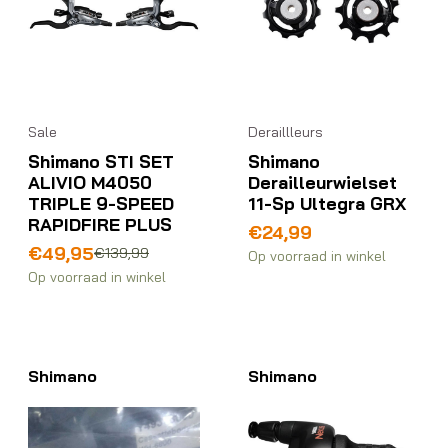
Sale
Deraillleurs
Shimano STI SET
Shimano
ALIVIO M4050
Derailleurwielset
TRIPLE 9-SPEED
11-Sp Ultegra GRX
RAPIDFIRE PLUS
€
24,99
Oorspronkelijke
Huidige
€
49,95
€
139,99
Op voorraad in winkel
prijs
prijs
Op voorraad in winkel
was:
is:
€139,99.
€49,95.
Shimano
Shimano