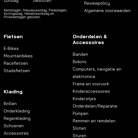
Zondag:
Gesloten
Reviewpolicy
Algemene voorwaarden
Kerstdagen, Nieuwsjaardag, Paasdagen,
Koningsdag, Hemelvaartsdag en
Pinksterdagen gesloten.
Fietsen
Onderdelen &
Accessoires
E-Bikes
Banden
Mountainbikes
Bidons
Racefietsen
Computers, navigatie en
Stadsfietsen
elektronica
Frame en voorvork
Kleding
Kinderaccessoires
Kinderzitjes
Brillen
Onderdelen/Reparatie
Onderkleding
Pompen
Regenkleding
Remmen en remdelen
Schoenen
Sloten
Accessoires
Sturen