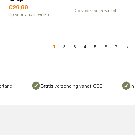
€
29,99
Op voorraad in winkel
Op voorraad in winkel
1
2
3
4
5
6
7
→
Gratis
verzending vanaf €50
In 3 keer