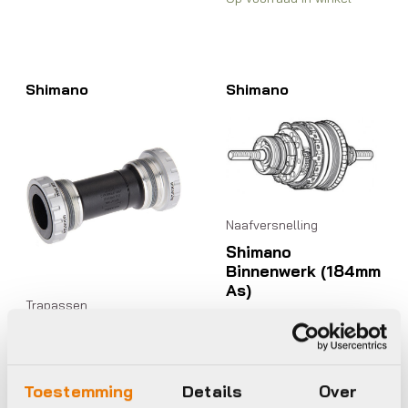
Shimano
Shimano
Naafversnelling
Shimano
Binnenwerk (184mm
As)
Trapassen
€
169,99
Shimano Bottom
Bracket SM-BB52
BSA
Toestemming
Details
Over
€
24,99
Op voorraad in winkel