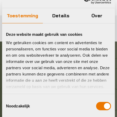
Toestemming
Details
Over
Deze website maakt gebruik van cookies
We gebruiken cookies om content en advertenties te
personaliseren, om functies voor social media te bieden
en om ons websiteverkeer te analyseren. Ook delen we
Graag in contact komen?
informatie over uw gebruik van onze site met onze
partners voor social media, adverteren en analyse. Deze
Wij staan voor je klaar! Neem contact op via de
partners kunnen deze gegevens combineren met andere
onderstaande gegevens.
informatie die u aan ze heeft verstrekt of die ze hebben
verzameld op basis van uw gebruik van hun services.
Stuur ons een e-mail
Toestemmingsselectie
info@bykestore.nl
Noodzakelijk