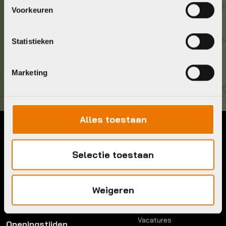
Geef ons een belletje
Voorkeuren
036 5304422
Statistieken
Kom langs!
Brouwerstraat 8B
1315 BP Almere
Marketing
Alles toestaan
Contact
Menu
Selectie toestaan
Telefoon:
036 5304422
Account
Mail:
info@bykestore.nl
Lease a bike
Adres:
Brouwerstraat 8B
Service pakket
Weigeren
1315 BP Almere
Over ons
Werkplaats
Vacatures
Openingstijden