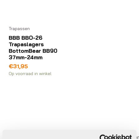
Trapassen
BBB BBO-26
Trapaslagers
BottomBear BB90
37mm-24mm
€
31,95
Op voorraad in winkel
Bezorgd door heel Nederland
Gratis
verzendi