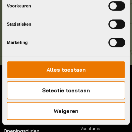
Geef ons een belletje
Voorkeuren
036 5304422
Statistieken
Kom langs!
Brouwerstraat 8B
1315 BP Almere
Marketing
Alles toestaan
Contact
Menu
Selectie toestaan
Telefoon:
036 5304422
Account
Mail:
info@bykestore.nl
Lease a bike
Adres:
Brouwerstraat 8B
Service pakket
Weigeren
1315 BP Almere
Over ons
Werkplaats
Vacatures
Openingstijden