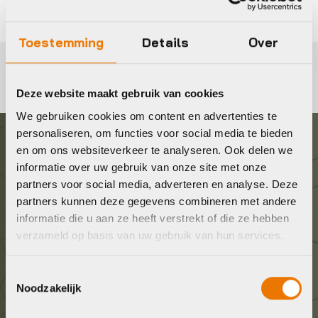
Toestemming
Details
Over
Deze website maakt gebruik van cookies
We gebruiken cookies om content en advertenties te
personaliseren, om functies voor social media te bieden
en om ons websiteverkeer te analyseren. Ook delen we
Graag in contact komen?
informatie over uw gebruik van onze site met onze
partners voor social media, adverteren en analyse. Deze
Wij staan voor je klaar! Neem contact op via de
partners kunnen deze gegevens combineren met andere
onderstaande gegevens.
informatie die u aan ze heeft verstrekt of die ze hebben
verzameld op basis van uw gebruik van hun services.
Stuur ons een e-mail
Toestemmingsselectie
info@bykestore.nl
Noodzakelijk