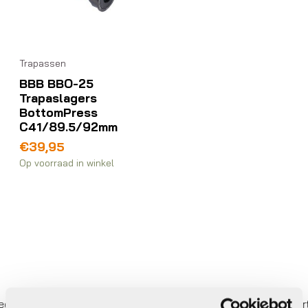
Trapassen
BBB BBO-25
Trapaslagers
BottomPress
C41/89.5/92mm
€
39,95
Op voorraad in winkel
 betalen,
0%
rente
Eigen werkplaats met gecertifi