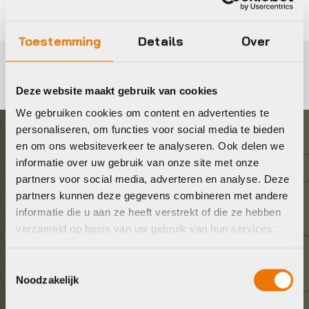
Toestemming
Details
Over
Deze website maakt gebruik van cookies
We gebruiken cookies om content en advertenties te
personaliseren, om functies voor social media te bieden
en om ons websiteverkeer te analyseren. Ook delen we
Graag in contact komen?
informatie over uw gebruik van onze site met onze
partners voor social media, adverteren en analyse. Deze
Wij staan voor je klaar! Neem contact op via de
partners kunnen deze gegevens combineren met andere
onderstaande gegevens.
informatie die u aan ze heeft verstrekt of die ze hebben
verzameld op basis van uw gebruik van hun services.
Stuur ons een e-mail
Toestemmingsselectie
info@bykestore.nl
Noodzakelijk