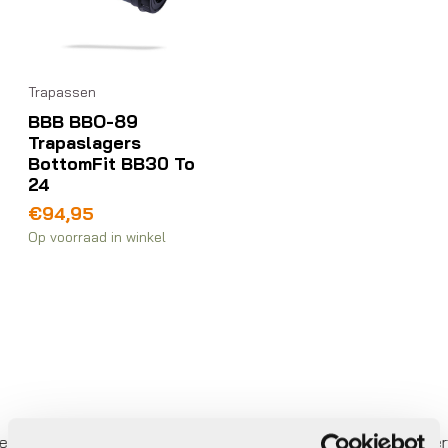
Trapassen
BBB BBO-89
Trapaslagers
BottomFit BB30 To
24
€
94,95
Op voorraad in winkel
r betalen,
0%
rente
Eigen werkplaats met gecertif