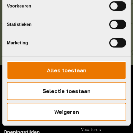
Geef ons een belletje
Voorkeuren
036 5304422
Statistieken
Kom langs!
Brouwerstraat 8B
1315 BP Almere
Marketing
Alles toestaan
Contact
Menu
Selectie toestaan
Telefoon:
036 5304422
Account
Mail:
info@bykestore.nl
Lease a bike
Adres:
Brouwerstraat 8B
Service pakket
Weigeren
1315 BP Almere
Over ons
Werkplaats
Vacatures
Openingstijden