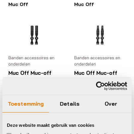
Muc Off
Muc Off
Banden accessoires en
Banden accessoires en
onderdelen
onderdelen
Muc Off Muc-off
Muc Off Muc-off
tubeless ventiel
tubeless ventiel
big bore hybrid
big bore lite
medium au
medium blac
€
45,00
€
45,00
Toestemming
Details
Over
Op voorraad in winkel
Op voorraad in winkel
Deze website maakt gebruik van cookies