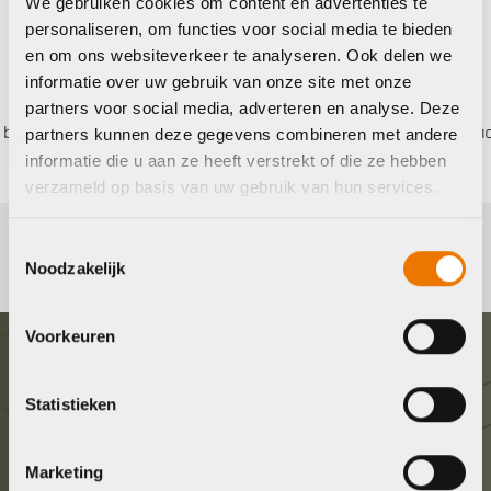
We gebruiken cookies om content en advertenties te
personaliseren, om functies voor social media te bieden
en om ons websiteverkeer te analyseren. Ook delen we
informatie over uw gebruik van onze site met onze
partners voor social media, adverteren en analyse. Deze
talen,
0%
rente
Eigen werkplaats met gecertificee
partners kunnen deze gegevens combineren met andere
informatie die u aan ze heeft verstrekt of die ze hebben
verzameld op basis van uw gebruik van hun services.
Toestemmingsselectie
Noodzakelijk
Voorkeuren
Graag in contact komen?
Statistieken
Wij staan voor je klaar! Neem contact op via de
Marketing
onderstaande gegevens.