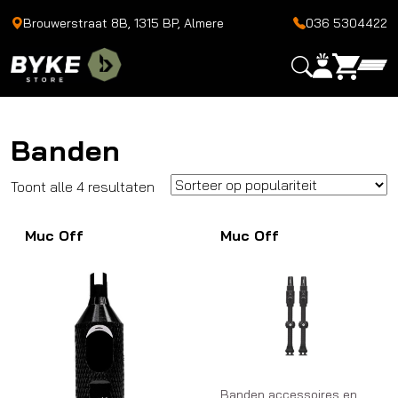
Brouwerstraat 8B, 1315 BP, Almere
036 5304422
Banden
Gesorteerd
Toont alle 4 resultaten
op
Muc Off
populariteit
Muc Off
Banden accessoires en