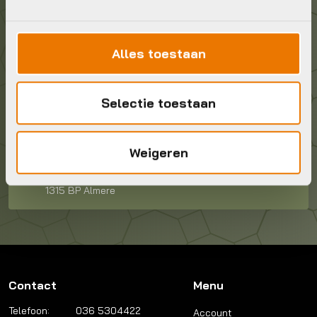
Stuur ons een e-mail
info@bykestore.nl
Alles toestaan
Geef ons een belletje
Selectie toestaan
036 5304422
Weigeren
Kom langs!
Brouwerstraat 8B
1315 BP Almere
Contact
Menu
Telefoon:
036 5304422
Account