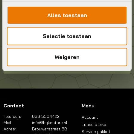
info@bykestore.nl
Alles toestaan
Geef ons een belletje
036 5304422
Selectie toestaan
Kom langs!
Weigeren
Brouwerstraat 8B
1315 BP Almere
Contact
Menu
Telefoon:
036 5304422
Account
Mail:
info@bykestore.nl
Lease a bike
Adres:
Brouwerstraat 8B
Service pakket