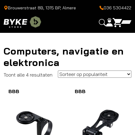
Brouwerstraat 8B, 1315 BP, Almere
036 5304422
Computers, navigatie en
elektronica
Gesorteerd
Toont alle 4 resultaten
op
BBB
populariteit
BBB