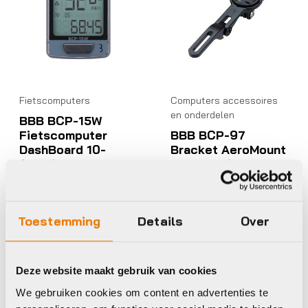
Fietscomputers
Computers accessoires
en onderdelen
BBB BCP-15W
Fietscomputer
BBB BCP-97
DashBoard 10-
Bracket AeroMount
functies
Duo For Bike
Zwart/zilver
Computers
€
48,95
€
39,95
Op voorraad in winkel
Op voorraad in winkel
Toestemming
Details
Over
Deze website maakt gebruik van cookies
We gebruiken cookies om content en advertenties te