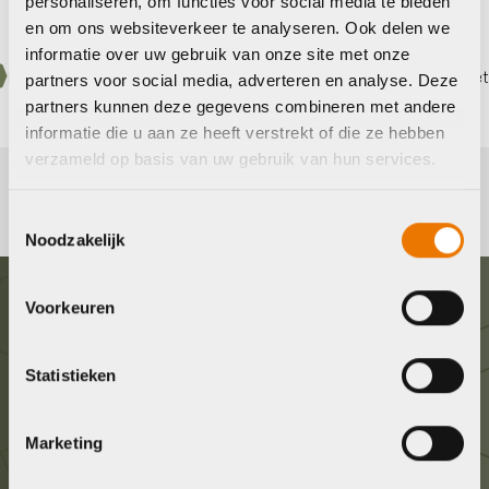
personaliseren, om functies voor social media te bieden
en om ons websiteverkeer te analyseren. Ook delen we
informatie over uw gebruik van onze site met onze
 3 keer betalen,
0%
rente
Eigen werkplaats met gec
partners voor social media, adverteren en analyse. Deze
partners kunnen deze gegevens combineren met andere
informatie die u aan ze heeft verstrekt of die ze hebben
verzameld op basis van uw gebruik van hun services.
Toestemmingsselectie
Noodzakelijk
Voorkeuren
Graag in contact komen?
Statistieken
Wij staan voor je klaar! Neem contact op via de
onderstaande gegevens.
Marketing
Stuur ons een e-mail