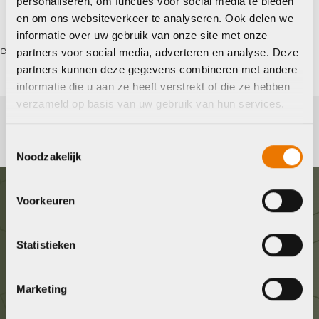
personaliseren, om functies voor social media te bieden
en om ons websiteverkeer te analyseren. Ook delen we
informatie over uw gebruik van onze site met onze
l Nederland
Gratis
verzending vanaf €50
partners voor social media, adverteren en analyse. Deze
partners kunnen deze gegevens combineren met andere
informatie die u aan ze heeft verstrekt of die ze hebben
verzameld op basis van uw gebruik van hun services.
Toestemmingsselectie
Noodzakelijk
Voorkeuren
Graag in contact komen?
Statistieken
Wij staan voor je klaar! Neem contact op via de
onderstaande gegevens.
Marketing
Stuur ons een e-mail