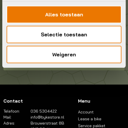
info@bykestore.nl
Alles toestaan
Geef ons een belletje
036 5304422
Selectie toestaan
Kom langs!
Weigeren
Brouwerstraat 8B
1315 BP Almere
Contact
Menu
Telefoon:
036 5304422
Account
Mail:
info@bykestore.nl
Lease a bike
Adres:
Brouwerstraat 8B
Service pakket