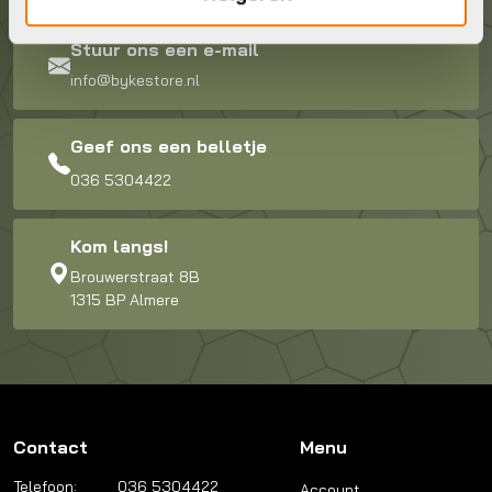
Stuur ons een e-mail
info@bykestore.nl
Geef ons een belletje
036 5304422
Kom langs!
Brouwerstraat 8B
1315 BP Almere
Contact
Menu
Telefoon:
036 5304422
Account