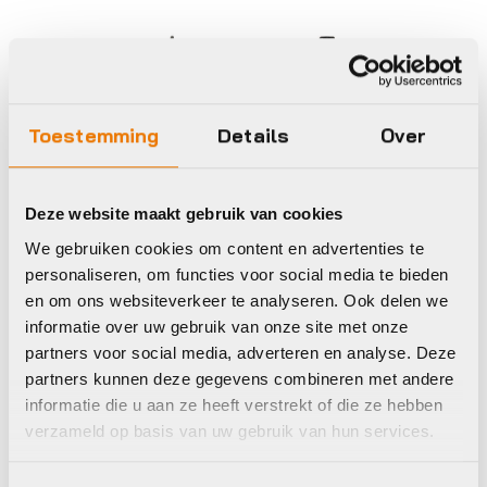
Toestemming
Details
Over
Deze website maakt gebruik van cookies
Computers accessoires
Computers accessoires
en onderdelen
en onderdelen
We gebruiken cookies om content en advertenties te
Closethegap
Closethegap
personaliseren, om functies voor social media te bieden
COMPD CTG
hidemybell raceday
en om ons websiteverkeer te analyseren. Ook delen we
REGULAR3 PRO
bb (bmc/ics)
informatie over uw gebruik van onze site met onze
HOUDER ZW
€
61,99
partners voor social media, adverteren en analyse. Deze
€
45,00
Op voorraad in winkel
partners kunnen deze gegevens combineren met andere
Op voorraad in winkel
informatie die u aan ze heeft verstrekt of die ze hebben
verzameld op basis van uw gebruik van hun services.