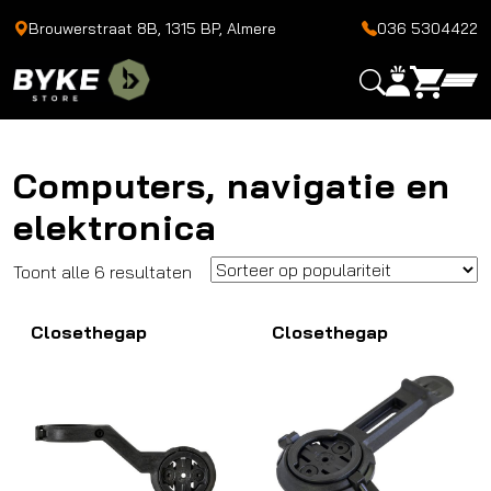
Brouwerstraat 8B, 1315 BP, Almere
036 5304422
Computers, navigatie en
elektronica
Gesorteerd
Toont alle 6 resultaten
op
Closethegap
populariteit
Closethegap