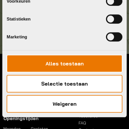
036 5304422
Voorkeuren
Kom langs!
Statistieken
Brouwerstraat 8B
1315 BP Almere
Marketing
Alles toestaan
Contact
Menu
Telefoon:
036 5304422
Account
Selectie toestaan
Mail:
info@bykestore.nl
Lease a bike
Adres:
Brouwerstraat 8B
Service pakket
1315 BP Almere
Over ons
Weigeren
Werkplaats
Vacatures
Openingstijden
FAQ
Maandag:
Gesloten