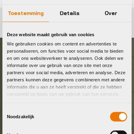
Toestemming
Details
Over
Deze website maakt gebruik van cookies
We gebruiken cookies om content en advertenties te
personaliseren, om functies voor social media te bieden
Graag in contact komen?
en om ons websiteverkeer te analyseren. Ook delen we
informatie over uw gebruik van onze site met onze
partners voor social media, adverteren en analyse. Deze
Wij staan voor je klaar! Neem contact op via de
partners kunnen deze gegevens combineren met andere
onderstaande gegevens.
informatie die u aan ze heeft verstrekt of die ze hebben
verzameld op basis van uw gebruik van hun services.
Stuur ons een e-mail
info@bykestore.nl
Toestemmingsselectie
Noodzakelijk
Geef ons een belletje