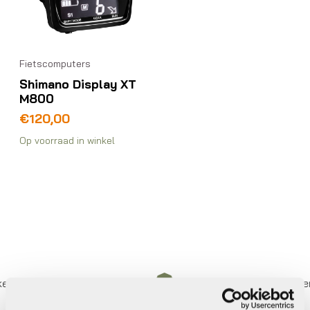
Fietscomputers
Shimano Display XT
M800
€
120,00
Op voorraad in winkel
er betalen,
0%
rente
Eigen werkplaats met gecertif