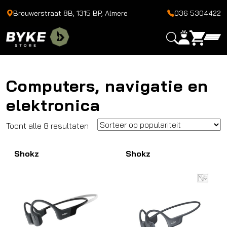
Brouwerstraat 8B, 1315 BP, Almere
036 5304422
Computers, navigatie en
elektronica
Gesorteerd
Toont alle 8 resultaten
op
Shokz
populariteit
Shokz