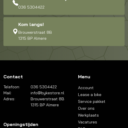
036 5304422
Kom langs!
Brouwerstraat 8B
1315 BP Almere
Contact
Menu
Telefoon:
036 5304422
Account
Mail:
info@bykestore.nl
Lease a bike
Adres:
Brouwerstraat 8B
Service pakket
1315 BP Almere
Over ons
Werkplaats
Vacatures
Openingstijden