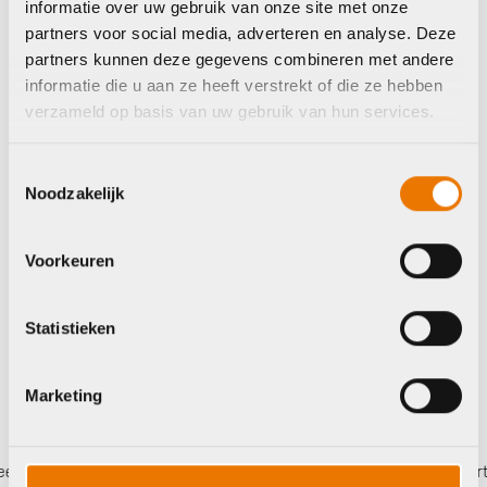
Black
informatie over uw gebruik van onze site met onze
€
189,00
partners voor social media, adverteren en analyse. Deze
€
139,00
partners kunnen deze gegevens combineren met andere
informatie die u aan ze heeft verstrekt of die ze hebben
verzameld op basis van uw gebruik van hun services.
Toestemmingsselectie
Noodzakelijk
Op voorraad in winkel
Op voorraad in winkel
Voorkeuren
Statistieken
Marketing
betalen,
0%
rente
Eigen werkplaats met gecertifice