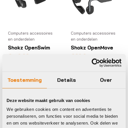
Computers accessoires
Computers accessoires
en onderdelen
en onderdelen
Shokz OpenSwim
Shokz OpenMove
€
159,99
€
89,95
Op voorraad in winkel
Op voorraad in winkel
Toestemming
Details
Over
Shokz
Shokz
Deze website maakt gebruik van cookies
We gebruiken cookies om content en advertenties te
Computers accessoires
Computers accessoires
en onderdelen
en onderdelen
personaliseren, om functies voor social media te bieden
en om ons websiteverkeer te analyseren. Ook delen we
Shokz Openfit 2
Shokz Openfit