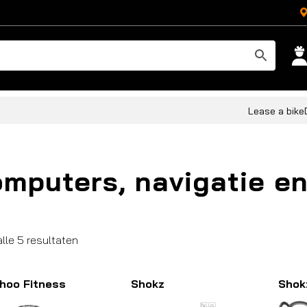
Lease a bike
mputers, navigatie en
Gesorteerd
alle 5 resultaten
op
populariteit
hoo Fitness
Shokz
Shok