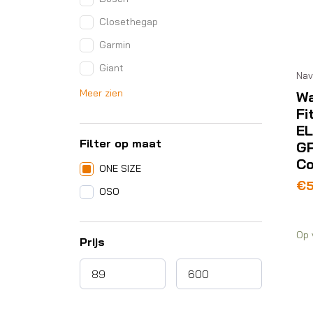
Closethegap
Garmin
Giant
Nav
Meer zien
W
Fi
E
Filter op maat
G
Co
ONE SIZE
€
OSO
Op 
Prijs