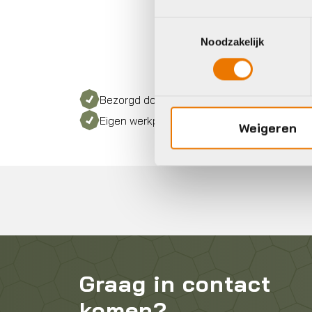
Toestemmingsselectie
Noodzakelijk
Bezorgd door heel Nederland
Eigen werkplaats met gecertificeerd perso
Weigeren
Graag in contact
komen?