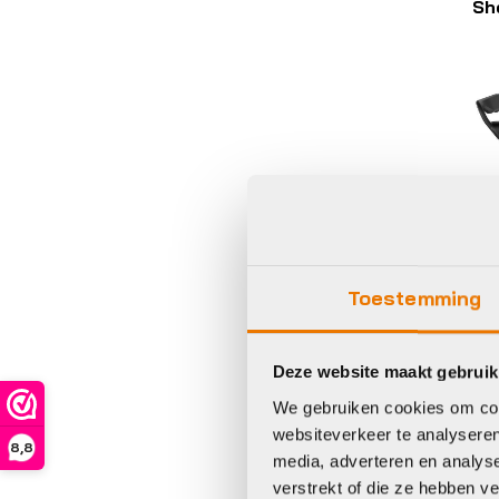
Sh
Com
acc
ond
Sh
Toestemming
O
€
Deze website maakt gebruik
We gebruiken cookies om cont
Op 
websiteverkeer te analyseren
8,8
media, adverteren en analys
verstrekt of die ze hebben v