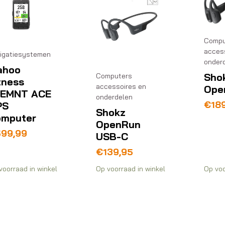
Compu
acces
igatiesystemen
onder
ahoo
Sho
Computers
tness
accessoires en
Ope
LEMNT ACE
onderdelen
€
18
PS
Shokz
mputer
OpenRun
599,99
USB-C
€
139,95
voorraad in winkel
Op voorraad in winkel
Op voo