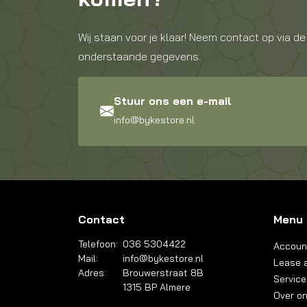
Wij staan voor je klaar! Neem contact op via de
onderstaande gegevens.
Stuur ons een e-mail
info@bykestore.nl
Contact
Menu
Telefoon:
036 5304422
Accoun
Mail:
info@bykestore.nl
Lease a
Adres:
Brouwerstraat 8B
Service
1315 BP Almere
Over o