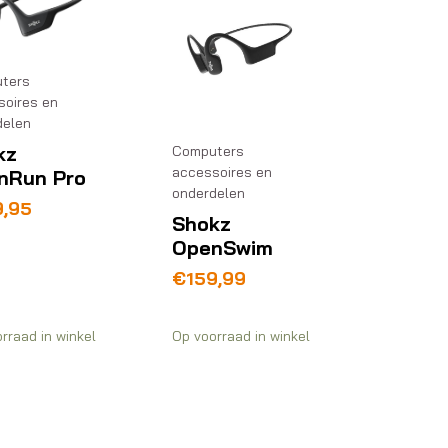
ters
soires en
delen
kz
Computers
accessoires en
nRun Pro
onderdelen
9,95
Shokz
OpenSwim
€
159,99
rraad in winkel
Op voorraad in winkel