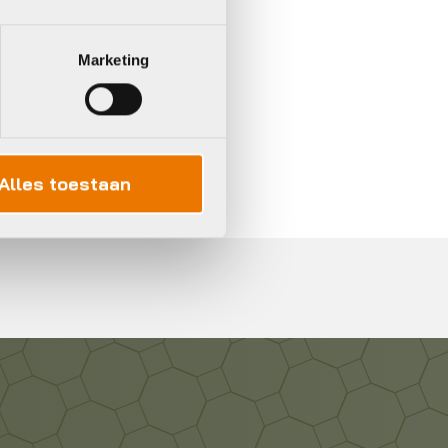
Marketing
In 3 keer betalen,
0%
rente
Alles toestaan