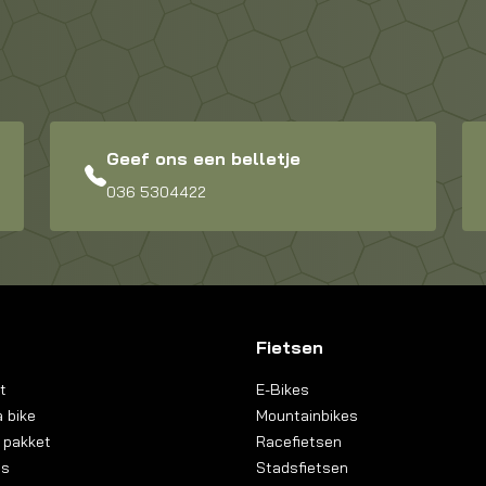
Geef ons een belletje
036 5304422
Fietsen
t
E-Bikes
 bike
Mountainbikes
 pakket
Racefietsen
ns
Stadsfietsen