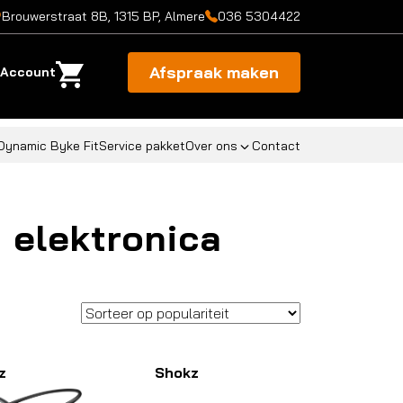
Brouwerstraat 8B, 1315 BP, Almere
036 5304422
Afspraak maken
Account
Dynamic Byke Fit
Service pakket
Over ons
Contact
 elektronica
z
Shokz