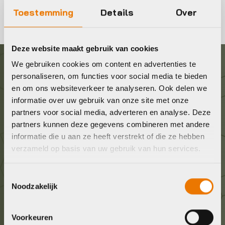
Toestemming
Details
Over
Deze website maakt gebruik van cookies
We gebruiken cookies om content en advertenties te
Graag in contact komen?
personaliseren, om functies voor social media te bieden
en om ons websiteverkeer te analyseren. Ook delen we
informatie over uw gebruik van onze site met onze
Wij staan voor je klaar! Neem contact op via de
partners voor social media, adverteren en analyse. Deze
onderstaande gegevens.
partners kunnen deze gegevens combineren met andere
informatie die u aan ze heeft verstrekt of die ze hebben
Stuur ons een e-mail
verzameld op basis van uw gebruik van hun services.
info@bykestore.nl
Toestemmingsselectie
Noodzakelijk
Geef ons een belletje
036 5304422
Voorkeuren