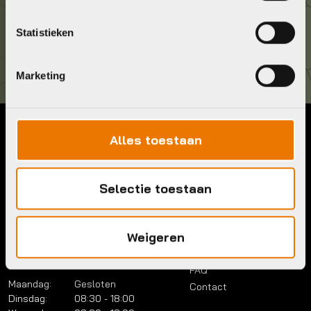
Kom langs!
Statistieken
Brouwerstraat 8B
1315 BP Almere
Marketing
Alles toestaan
Contact
Menu
Telefoon:
036 5304422
Account
Mail:
info@bykestore.nl
Selectie toestaan
Lease a bike
Adres:
Brouwerstraat 8B
Service pakket
1315 BP Almere
Over ons
Weigeren
Werkplaats
Vacatures
Openingstijden
FAQ
Maandag:
Gesloten
Contact
Dinsdag:
08:30 - 18:00