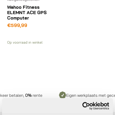
Wahoo Fitness
ELEMNT ACE GPS
Computer
€
599,99
Op voorraad in winkel
eer betalen,
0%
rente
Eigen werkplaats met gecerti