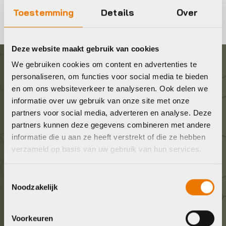
Toestemming
Details
Over
Deze website maakt gebruik van cookies
We gebruiken cookies om content en advertenties te
Graag in contact komen?
personaliseren, om functies voor social media te bieden
en om ons websiteverkeer te analyseren. Ook delen we
informatie over uw gebruik van onze site met onze
Wij staan voor je klaar! Neem contact op via de
partners voor social media, adverteren en analyse. Deze
onderstaande gegevens.
partners kunnen deze gegevens combineren met andere
informatie die u aan ze heeft verstrekt of die ze hebben
Stuur ons een e-mail
verzameld op basis van uw gebruik van hun services.
info@bykestore.nl
Toestemmingsselectie
Noodzakelijk
Geef ons een belletje
036 5304422
Voorkeuren