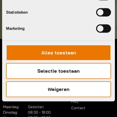
Kom langs!
Statistieken
Brouwerstraat 8B
1315 BP Almere
Marketing
Alles toestaan
Contact
Menu
Telefoon:
036 5304422
Account
Mail:
info@bykestore.nl
Selectie toestaan
Lease a bike
Adres:
Brouwerstraat 8B
Service pakket
1315 BP Almere
Over ons
Weigeren
Werkplaats
Vacatures
Openingstijden
FAQ
Maandag:
Gesloten
Contact
Dinsdag:
08:30 - 18:00