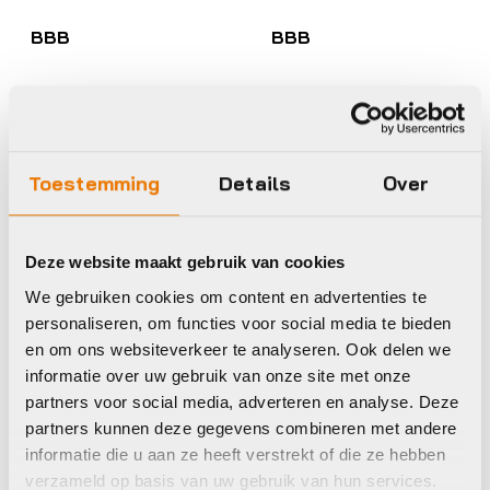
BBB
BBB
Toestemming
Details
Over
Deze website maakt gebruik van cookies
Voetpomp
Hand- en CO2pompen
We gebruiken cookies om content en advertenties te
personaliseren, om functies voor social media te bieden
BBB BFP-27
BBB BMP-29
Voetpomp AirSteel
Minipomp AirShock
en om ons websiteverkeer te analyseren. Ook delen we
For Suspension
informatie over uw gebruik van onze site met onze
€
49,95
partners voor social media, adverteren en analyse. Deze
€
48,95
Op voorraad in winkel
partners kunnen deze gegevens combineren met andere
Op voorraad in winkel
informatie die u aan ze heeft verstrekt of die ze hebben
verzameld op basis van uw gebruik van hun services.