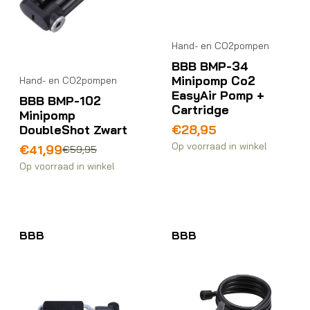
Hand- en CO2pompen
BBB BMP-34
Minipomp Co2
Hand- en CO2pompen
EasyAir Pomp +
BBB BMP-102
Cartridge
Minipomp
DoubleShot Zwart
€
28,95
Op voorraad in winkel
Oorspronkelijke
Huidige
€
41,99
€
59,95
prijs
prijs
Op voorraad in winkel
was:
is:
€59,95.
€41,99.
BBB
BBB