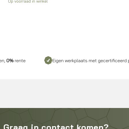
Op voorraad in winkel
rente
Eigen werkplaats met gecertificeerd person
Graag in contact komen?