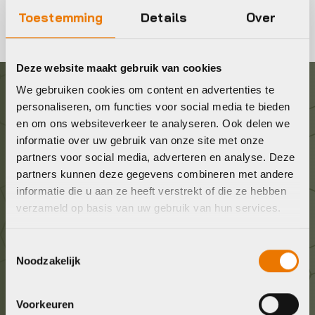
Toestemming
Details
Over
Deze website maakt gebruik van cookies
We gebruiken cookies om content en advertenties te
Graag in contact komen?
personaliseren, om functies voor social media te bieden
en om ons websiteverkeer te analyseren. Ook delen we
informatie over uw gebruik van onze site met onze
Wij staan voor je klaar! Neem contact op via de
partners voor social media, adverteren en analyse. Deze
onderstaande gegevens.
partners kunnen deze gegevens combineren met andere
informatie die u aan ze heeft verstrekt of die ze hebben
Stuur ons een e-mail
verzameld op basis van uw gebruik van hun services.
info@bykestore.nl
Toestemmingsselectie
Noodzakelijk
Geef ons een belletje
036 5304422
Voorkeuren