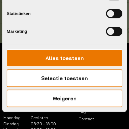
Kom langs!
Statistieken
Brouwerstraat 8B
1315 BP Almere
Marketing
Alles toestaan
Contact
Menu
Telefoon:
036 5304422
Account
Mail:
info@bykestore.nl
Selectie toestaan
Lease a bike
Adres:
Brouwerstraat 8B
Service pakket
1315 BP Almere
Over ons
Weigeren
Werkplaats
Vacatures
Openingstijden
FAQ
Maandag:
Gesloten
Contact
Dinsdag:
08:30 - 18:00