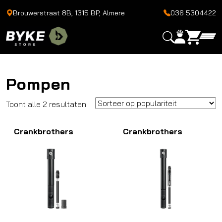
Brouwerstraat 8B, 1315 BP, Almere
036 5304422
Pompen
Gesorteerd
Toont alle 2 resultaten
op
Crankbrothers
populariteit
Crankbrothers