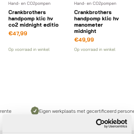
Hand- en CO2pompen
Hand- en CO2pompen
Crankbrothers
Crankbrothers
handpomp klic hv
handpomp klic hv
co2 midnight editio
manometer
midnight
€
47,99
€
49,99
Op voorraad in winkel
Op voorraad in winkel
nte
Eigen werkplaats met gecertificeerd personeel