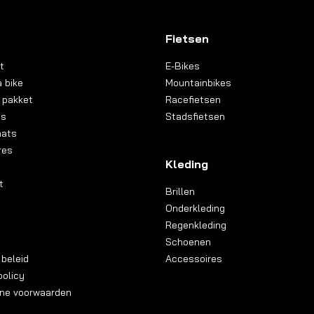
Fietsen
t
E-Bikes
 bike
Mountainbikes
 pakket
Racefietsen
ns
Stadsfietsen
aats
res
Kleding
t
Brillen
Onderkleding
Regenkleding
Schoenen
 beleid
Accessoires
olicy
ne voorwaarden