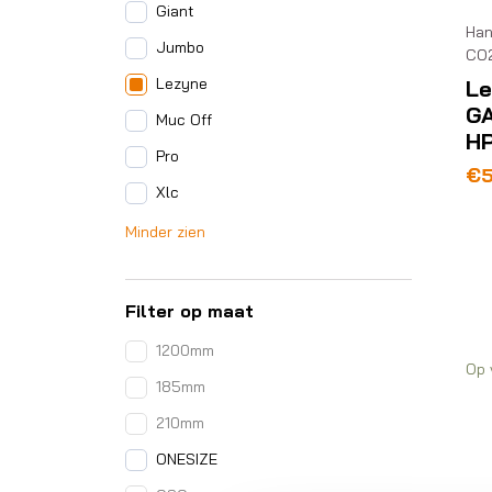
Giant
Han
Jumbo
CO
Lezyne
Le
GA
Muc Off
HP
Pro
€
Xlc
Minder zien
Filter op maat
1200mm
Op 
185mm
210mm
ONESIZE