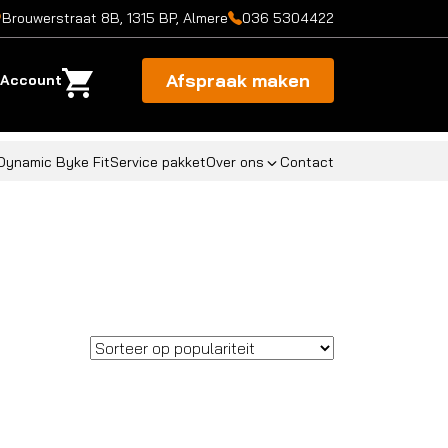
Brouwerstraat 8B, 1315 BP, Almere
036 5304422
Afspraak maken
Account
Dynamic Byke Fit
Service pakket
Over ons
Contact