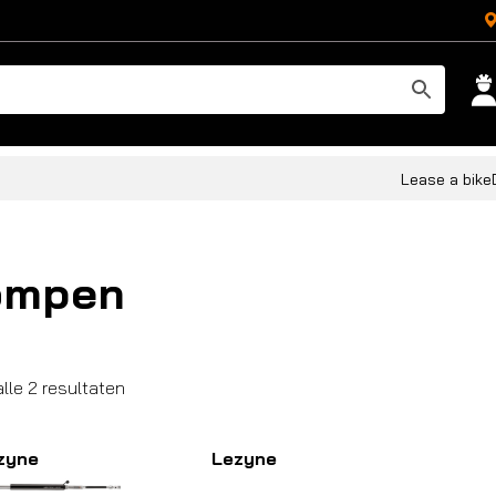
Lease a bike
ompen
Gesorteerd
alle 2 resultaten
op
populariteit
zyne
Lezyne