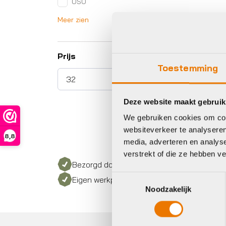
OSO
Meer zien
Prijs
Toestemming
Deze website maakt gebruik
We gebruiken cookies om cont
websiteverkeer te analyseren
8,8
media, adverteren en analys
verstrekt of die ze hebben v
Bezorgd door heel Nederland
Toestemmingsselectie
Eigen werkplaats met gecertificeerd perso
Noodzakelijk