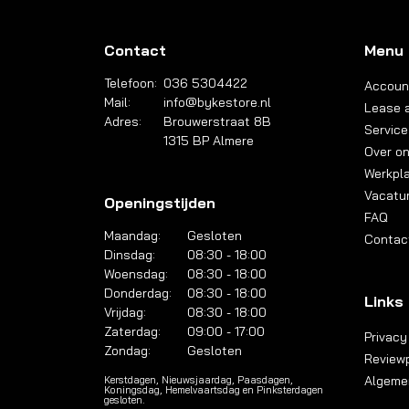
Contact
Menu
Telefoon:
036 5304422
Accoun
Mail:
info@bykestore.nl
Lease a
Adres:
Brouwerstraat 8B
Service
1315 BP Almere
Over o
Werkpl
Vacatu
Openingstijden
FAQ
Maandag:
Gesloten
Contac
Dinsdag:
08:30 - 18:00
Woensdag:
08:30 - 18:00
Donderdag:
08:30 - 18:00
Links
Vrijdag:
08:30 - 18:00
Zaterdag:
09:00 - 17:00
Privacy
Zondag:
Gesloten
Reviewp
Algeme
Kerstdagen, Nieuwsjaardag, Paasdagen,
Koningsdag, Hemelvaartsdag en Pinksterdagen
gesloten.