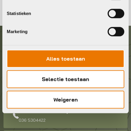
Statistieken
Marketing
Graag in contact komen?
Alles toestaan
Wij staan voor je klaar! Neem contact op via de
onderstaande gegevens.
Selectie toestaan
Stuur ons een e-mail
info@bykestore.nl
Weigeren
Geef ons een belletje
036 5304422