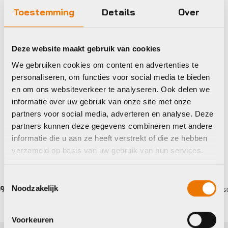
Hand- en CO2pompen
Hand- en CO2pompen
Toestemming
Details
Over
Muc Off Muc-off
Muc Off Muc-off
pomp airmach
pomp airmach mini
carbon
pro elektrische
Deze website maakt gebruik van cookies
pomp
€
59,99
We gebruiken cookies om content en advertenties te
€
125,00
personaliseren, om functies voor social media te bieden
Op voorraad in winkel
Op voorraad in winkel
en om ons websiteverkeer te analyseren. Ook delen we
informatie over uw gebruik van onze site met onze
partners voor social media, adverteren en analyse. Deze
partners kunnen deze gegevens combineren met andere
informatie die u aan ze heeft verstrekt of die ze hebben
verzameld op basis van uw gebruik van hun services.
Toestemmingsselectie
ente
Eigen werkplaats met gecertificeerd persone
Noodzakelijk
Voorkeuren