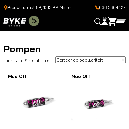
Brouwerstraat 8B, 1315 BP, Almere
036 5304422
Pompen
Gesorteerd
Toont alle 6 resultaten
op
Muc Off
populariteit
Muc Off