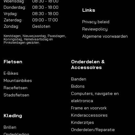
Woensdag:
08:30 - 18:00
Donderdag:
08:30 - 18:00
Links
Vrijdag:
08:30 - 18:00
Zaterdag:
09:00 - 17:00
Privacy beleid
Zondag:
Gesloten
Reviewpolicy
Algemene voorwaarden
Kerstdagen, Nieuwsjaardag, Paasdagen,
Koningsdag, Hemelvaartsdag en
Pinksterdagen gesloten.
Fietsen
Onderdelen &
Accessoires
E-Bikes
Banden
Mountainbikes
Bidons
Racefietsen
Computers, navigatie en
Stadsfietsen
elektronica
Frame en voorvork
Kleding
Kinderaccessoires
Kinderzitjes
Brillen
Onderdelen/Reparatie
Onderkleding