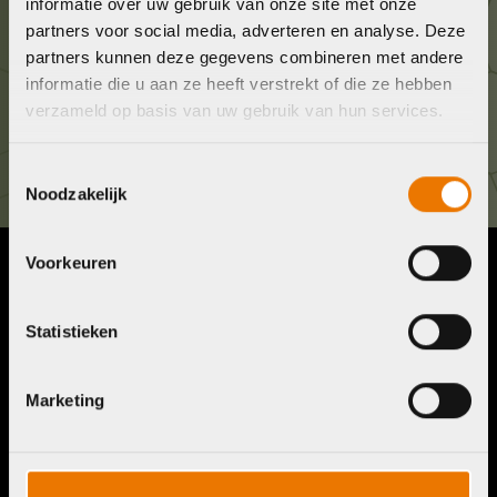
informatie over uw gebruik van onze site met onze
036 5304422
partners voor social media, adverteren en analyse. Deze
partners kunnen deze gegevens combineren met andere
informatie die u aan ze heeft verstrekt of die ze hebben
Kom langs!
verzameld op basis van uw gebruik van hun services.
Brouwerstraat 8B
1315 BP Almere
Toestemmingsselectie
Noodzakelijk
Voorkeuren
Contact
Menu
Telefoon:
036 5304422
Statistieken
Account
Mail:
info@bykestore.nl
Lease a bike
Adres:
Brouwerstraat 8B
Service pakket
Marketing
1315 BP Almere
Over ons
Werkplaats
Vacatures
Openingstijden
FAQ